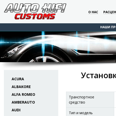
О НАС
РАСЦЕ
НАШИ ПР
Установк
ACURA
ALBAKORE
ALFA ROMEO
Транспортное
AMBERAUTO
средство
AUDI
Тип и модель