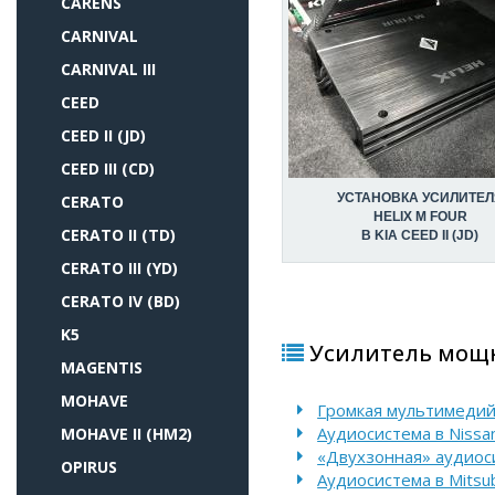
CARENS
CARNIVAL
CARNIVAL III
CEED
CEED II (JD)
CEED III (CD)
УСТАНОВКА УСИЛИТЕЛ
CERATO
HELIX M FOUR
CERATO II (TD)
В KIA CEED II (JD)
CERATO III (YD)
CERATO IV (BD)
K5
Усилитель мощно
MAGENTIS
MOHAVE
Громкая мультимедийн
Аудиосистема в Nissan
MOHAVE II (HM2)
«Двухзонная» аудиоси
OPIRUS
Аудиосистема в Mitsubi