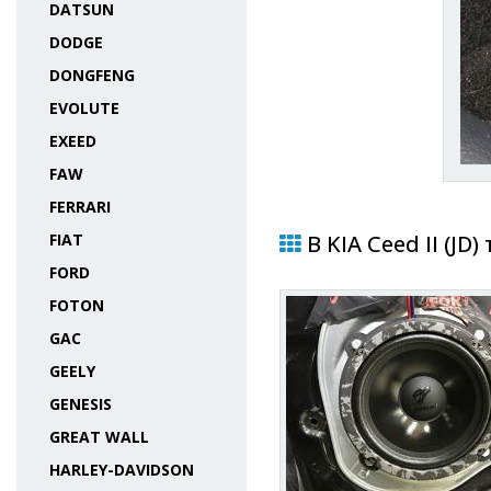
DATSUN
DODGE
DONGFENG
EVOLUTE
EXEED
FAW
FERRARI
FIAT
В KIA Ceed II (JD
FORD
FOTON
GAC
GEELY
GENESIS
GREAT WALL
HARLEY-DAVIDSON