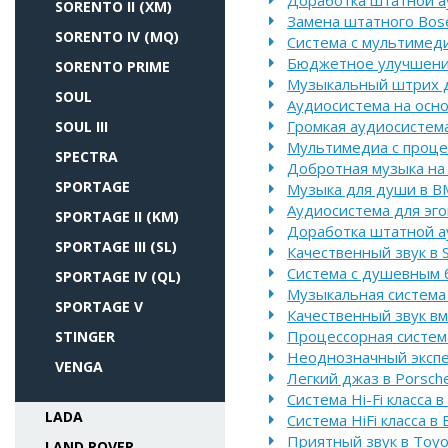
Доработка штатной ау
SORENTO II (XM)
Замена штатного Bose
SORENTO IV (MQ)
Система с мультимеди
Бюджетное улучшение
SORENTO PRIME
Музыкальный штрих д
SOUL
Аудиосистема на осно
Громкая аудиосистем
SOUL III
Мультимедиа с проце
SPECTRA
Добротная музыка на
SPORTAGE
Музыка для души в B
Аудиосистема для эго
SPORTAGE II (KM)
Доработка штатной а
SPORTAGE III (SL)
Качественный звук в 
Система с душевным б
SPORTAGE IV (QL)
Музыкальная система 
SPORTAGE V
Качественный звук вм
Процессорная система
STINGER
Неоднозначный экспе
VENGA
Легкий джаз в Porsch
Система Hi-Fi класса 
LADA
Система HiFi класса в
Приятный звук в Toyot
LAND ROVER