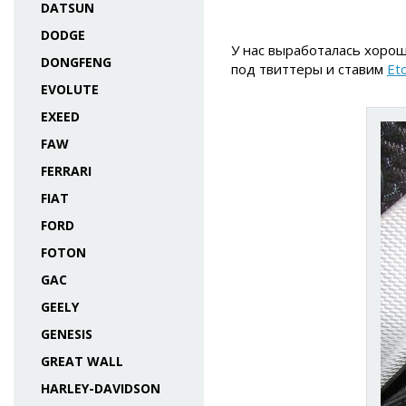
DATSUN
DODGE
У нас выработалась хорош
DONGFENG
под твиттеры и ставим
Et
EVOLUTE
EXEED
FAW
FERRARI
FIAT
FORD
FOTON
GAC
GEELY
GENESIS
GREAT WALL
HARLEY-DAVIDSON