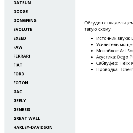
DATSUN
DODGE
DONGFENG
Обсудив с владельцем
такую схему:
EVOLUTE
Источник звука:
EXEED
Усилитель мощнос
FAW
Моноблок: Art So
FERRARI
Акустика: Dego 
Сабвуфер: Helix 
FIAT
Проводка: Tchern
FORD
FOTON
GAC
GEELY
GENESIS
GREAT WALL
HARLEY-DAVIDSON