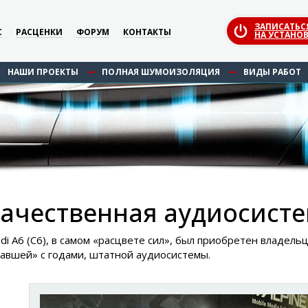
ЗАПИСАТЬС
С
РАСЦЕНКИ
ФОРУМ
КОНТАКТЫ
НА УСТАНОВ
НАШИ ПРОЕКТЫ
ПОЛНАЯ ШУМОИЗОЛЯЦИЯ
ВИДЫ РАБОТ
ачественная аудиосистем
di A6 (С6), в самом «расцвете сил», был приобретен владель
тавшей» с годами, штатной аудиосистемы.