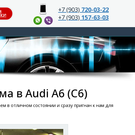
+7 (903)
720-03-22
Я
КУ!
+7 (903)
157-63-03
а в Audi A6 (C6)
цем в отличном состоянии и сразу пригнан к нам для