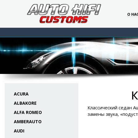
О НА
К
ACURA
ALBAKORE
Классический седан Au
ALFA ROMEO
замены звука, «подус
AMBERAUTO
AUDI