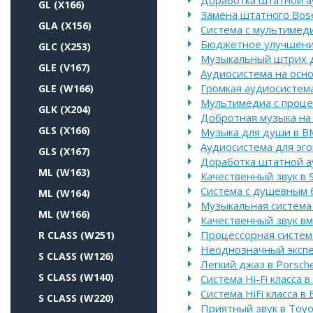
Доработка штатной ау
GL (X166)
Замена штатного Bose
GLA (X156)
Система с мультимеди
Бюджетное улучшение
GLC (X253)
Музыкальный штрих д
GLE (V167)
Аудиосистема на осно
Громкая аудиосистем
GLE (W166)
Мультимедиа с проце
GLK (X204)
Добротная музыка на
GLS (X166)
Музыка для души в B
Аудиосистема для эго
GLS (X167)
Доработка штатной а
ML (W163)
Качественный звук в 
Система с душевным б
ML (W164)
Музыкальная система 
ML (W166)
Качественный звук вм
Процессорная система
R CLASS (W251)
Неоднозначный экспе
S CLASS (W126)
Легкий джаз в Porsch
S CLASS (W140)
Система Hi-Fi класса 
Система HiFi класса в
S CLASS (W220)
Приятный звук в Toyot