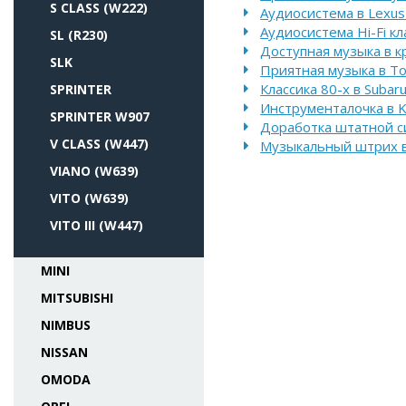
S CLASS (W222)
Аудиосистема в Lexus
Аудиосистема Hi-Fi кл
SL (R230)
Доступная музыка в к
SLK
Приятная музыка в Toy
Классика 80-х в Subar
SPRINTER
Инструменталочка в K
SPRINTER W907
Доработка штатной си
V CLASS (W447)
Музыкальный штрих в 
VIANO (W639)
VITO (W639)
VITO III (W447)
MINI
MITSUBISHI
NIMBUS
NISSAN
OMODA