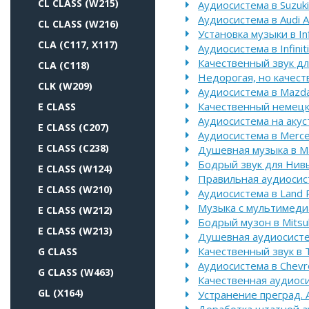
CL CLASS (W215)
Аудиосистема в Suzuki
Аудиосистема в Audi A
CL CLASS (W216)
Установка музыки в Inf
CLA (C117, X117)
Аудиосистема в Infinit
Качественный звук для
CLA (C118)
Недорогая, но качест
CLK (W209)
Аудиосистема в Mazd
Качественный немецк
E CLASS
Аудиосистема на акуст
E CLASS (C207)
Аудиосистема в Merc
E CLASS (C238)
Душевная музыка в M
Бодрый звук для Нив
E CLASS (W124)
Правильная аудиосист
E CLASS (W210)
Аудиосистема в Land 
Музыка с мультимедиа 
E CLASS (W212)
Бодрый музон в Mitsub
E CLASS (W213)
Душевная аудиосисте
Качественный звук в T
G CLASS
Аудиосистема в Chevr
G CLASS (W463)
Качественная аудиосис
GL (X164)
Устранение преград. 