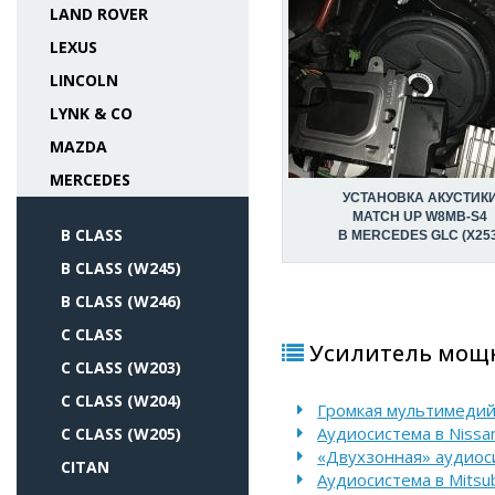
LAND ROVER
LEXUS
LINCOLN
LYNK & CO
MAZDA
MERCEDES
УСТАНОВКА АКУСТИК
MATCH UP W8MB-S4
B CLASS
В MERCEDES GLC (X253
B CLASS (W245)
B CLASS (W246)
C CLASS
Усилитель мощно
C CLASS (W203)
C CLASS (W204)
Громкая мультимедийн
Аудиосистема в Nissan
C CLASS (W205)
«Двухзонная» аудиоси
CITAN
Аудиосистема в Mitsubi