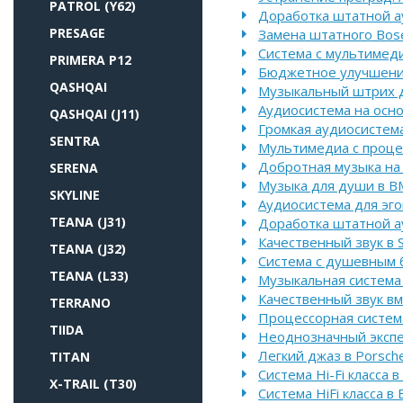
PATROL (Y62)
Доработка штатной ау
PRESAGE
Замена штатного Bose
Система с мультимеди
PRIMERA P12
Бюджетное улучшение
QASHQAI
Музыкальный штрих д
Аудиосистема на осно
QASHQAI (J11)
Громкая аудиосистем
SENTRA
Мультимедиа с проце
Добротная музыка на
SERENA
Музыка для души в B
SKYLINE
Аудиосистема для эго
TEANA (J31)
Доработка штатной а
Качественный звук в 
TEANA (J32)
Система с душевным б
TEANA (L33)
Музыкальная система 
Качественный звук вм
TERRANO
Процессорная система
TIIDA
Неоднозначный экспе
Легкий джаз в Porsch
TITAN
Система Hi-Fi класса 
X-TRAIL (T30)
Система HiFi класса в