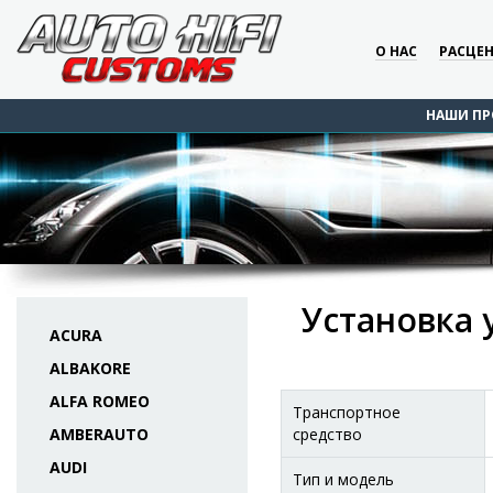
О НАС
РАСЦЕ
НАШИ ПР
Установка у
ACURA
ALBAKORE
ALFA ROMEO
Транспортное
AMBERAUTO
средство
AUDI
Тип и модель