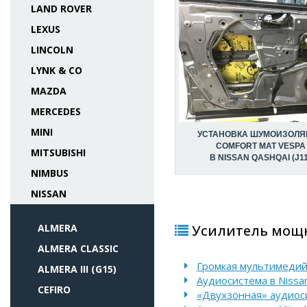
LAND ROVER
LEXUS
LINCOLN
LYNK & CO
MAZDA
MERCEDES
MINI
УСТАНОВКА ШУМОИЗОЛЯ
COMFORT MAT VESPA
MITSUBISHI
В NISSAN QASHQAI (J11
NIMBUS
NISSAN
ALMERA
Усилитель мощно
ALMERA CLASSIC
Громкая мультимедийн
ALMERA III (G15)
Аудиосистема в Nissan
CEFIRO
«Двухзонная» аудиоси