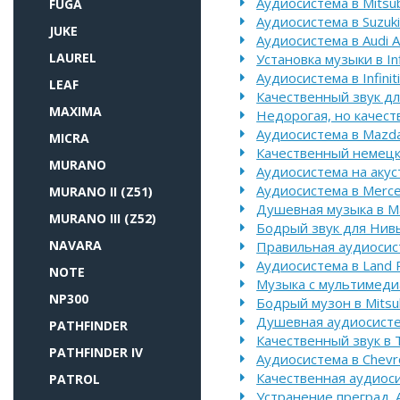
Аудиосистема в Mitsubi
FUGA
Аудиосистема в Suzuki
JUKE
Аудиосистема в Audi A
LAUREL
Установка музыки в Inf
Аудиосистема в Infinit
LEAF
Качественный звук для
MAXIMA
Недорогая, но качест
Аудиосистема в Mazd
MICRA
Качественный немецк
MURANO
Аудиосистема на акуст
Аудиосистема в Merc
MURANO II (Z51)
Душевная музыка в M
MURANO III (Z52)
Бодрый звук для Нив
NAVARA
Правильная аудиосист
Аудиосистема в Land 
NOTE
Музыка с мультимедиа 
NP300
Бодрый музон в Mitsub
Душевная аудиосисте
PATHFINDER
Качественный звук в T
PATHFINDER IV
Аудиосистема в Chevr
Качественная аудиосис
PATROL
Устранение преград. 