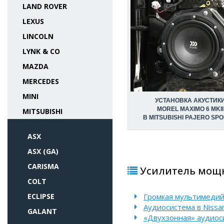
LAND ROVER
LEXUS
LINCOLN
LYNK & CO
MAZDA
MERCEDES
MINI
УСТАНОВКА АКУСТИК
MOREL MAXIMO 6 MKII
MITSUBISHI
В MITSUBISHI PAJERO SPOR
ASX
ASX (GA)
CARISMA
Усилитель мощно
COLT
ECLIPSE
Громкая мультимедийн
Аудиосистема в Nissan
GALANT
«Двухзонная» аудиоси