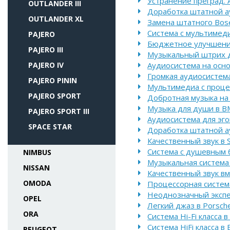
Устранение преград. 
OUTLANDER III
Доработка штатной ау
OUTLANDER XL
Замена штатного Bose
Система с мультимеди
PAJERO
Бюджетное улучшение
PAJERO III
Музыкальный штрих д
PAJERO IV
Аудиосистема на осно
Громкая аудиосистем
PAJERO PININ
Мультимедиа с проце
PAJERO SPORT
Добротная музыка на
Музыка для души в B
PAJERO SPORT III
Аудиосистема для эго
SPACE STAR
Доработка штатной а
Качественный звук в 
Система с душевным б
NIMBUS
Музыкальная система 
NISSAN
Качественный звук вм
OMODA
Процессорная система
Неоднозначный экспе
OPEL
Легкий джаз в Porsch
ORA
Система Hi-Fi класса 
Система HiFi класса в
PEUGEOT