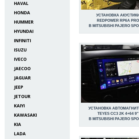
HAVAL
HONDA
УСТАНОВКА АКУСТИК
REDPOWER RP6A PRO
HUMMER
В MITSUBISHI PAJERO SPOR
HYUNDAI
INFINITI
ISUZU
IVECO
JAECOO
JAGUAR
JEEP
JETOUR
KAIYI
УСТАНОВКА АВТОМАГНИ
TEYES CC3 2K 4+64 9"
KAWASAKI
В MITSUBISHI PAJERO SPOR
KIA
LADA