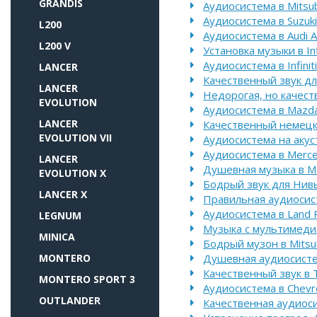
GRANDIS
Аудиосистема в Mitsubi
Аудиосистема в Suzuki
L200
Аудиосистема в Audi A
L200 V
Установка музыки в Inf
Аудиосистема в Infinit
LANCER
Качественный звук для
LANCER
Недорогая, но качест
EVOLUTION
Аудиосистема в Mazd
LANCER
Качественный немецк
EVOLUTION VII
Аудиосистема на акуст
Аудиосистема в Merc
LANCER
Душевная музыка в M
EVOLUTION X
Бодрый звук для Нив
LANCER X
Правильная аудиосист
Аудиосистема в Land 
LEGNUM
Музыка с мультимедиа 
MINICA
Бодрый музон в Mitsub
MONTERO
Душевная аудиосисте
Качественный звук в T
MONTERO SPORT 3
Аудиосистема в Chevr
OUTLANDER
Качественная аудиосис