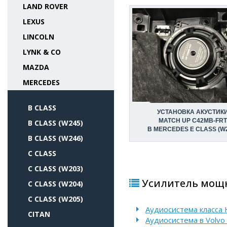
LAND ROVER
LEXUS
LINCOLN
LYNK & CO
MAZDA
MERCEDES
B CLASS
УСТАНОВКА АКУСТИК
MATCH UP C42MB-FRT
B CLASS (W245)
В MERCEDES E CLASS (W
B CLASS (W246)
C CLASS
C CLASS (W203)
Усилитель мощно
C CLASS (W204)
C CLASS (W205)
Аудиосистема класса 
CITAN
Аудиосистема в Volvo