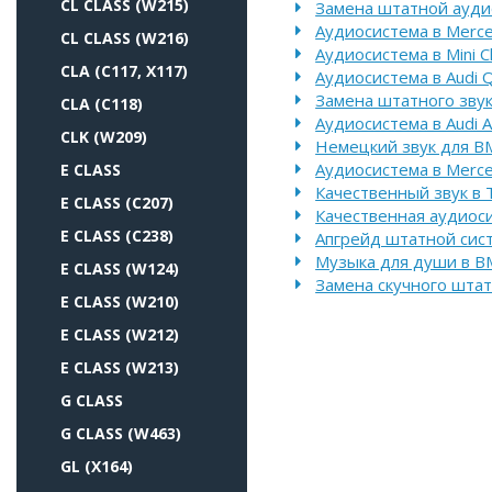
CL CLASS (W215)
Замена штатной ауди
Аудиосистема в Merce
CL CLASS (W216)
Аудиосистема в Mini 
CLA (C117, X117)
Аудиосистема в Audi 
Замена штатного звук
CLA (C118)
Аудиосистема в Audi A
CLK (W209)
Немецкий звук для B
Аудиосистема в Merce
E CLASS
Качественный звук в T
E CLASS (C207)
Качественная аудиосис
E CLASS (C238)
Апгрейд штатной сис
Музыка для души в B
E CLASS (W124)
Замена скучного штат
E CLASS (W210)
E CLASS (W212)
E CLASS (W213)
G CLASS
G CLASS (W463)
GL (X164)