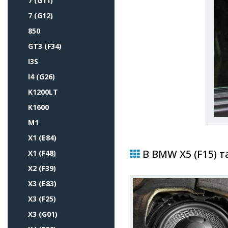
7 (G11)
7 (G12)
850
GT3 (F34)
I3S
I4 (G26)
K1200LT
K1600
M1
X1 (E84)
В BMW X5 (F15) т
X1 (F48)
X2 (F39)
X3 (E83)
X3 (F25)
X3 (G01)