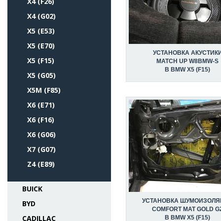
X4 (F26)
X4 (G02)
X5 (E53)
X5 (E70)
УСТАНОВКА АКУСТИК
X5 (F15)
MATCH UP W8BMW-S
В BMW X5 (F15)
X5 (G05)
X5M (F85)
X6 (E71)
X6 (F16)
X6 (G06)
X7 (G07)
Z4 (E89)
BUICK
УСТАНОВКА ШУМОИЗОЛЯ
BYD
COMFORT MAT GOLD G
CADILLAC
В BMW X5 (F15)