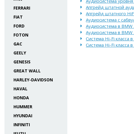
Аудиосистема уровня 
Апгрейд штатной ауди
FERRARI
Апгрейд штатного HiF
FIAT
Аудиосистема с сабв
FORD
Аудиосистема в BMW 
Аудиосистема в BMW 3
FOTON
Система Hi-Fi класса 
GAC
Система Hi-Fi класса 
GEELY
GENESIS
GREAT WALL
HARLEY-DAVIDSON
HAVAL
HONDA
HUMMER
HYUNDAI
INFINITI
ISUZU