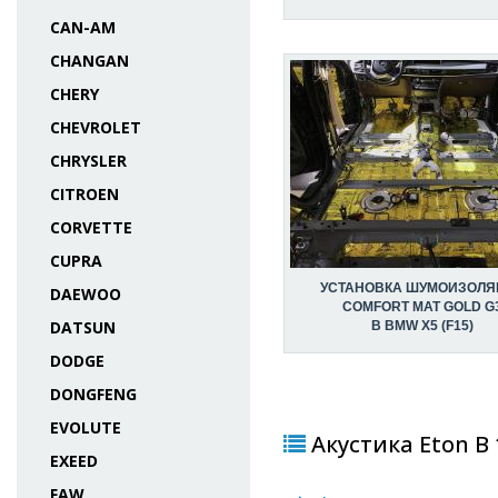
CAN-AM
CHANGAN
CHERY
CHEVROLET
CHRYSLER
CITROEN
CORVETTE
CUPRA
УСТАНОВКА ШУМОИЗОЛЯ
DAEWOO
COMFORT MAT GOLD G
DATSUN
В BMW X5 (F15)
DODGE
DONGFENG
EVOLUTE
Акустика Eton B 
EXEED
FAW