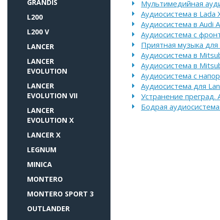
GRANDIS
Мультимедийная ауди
Аудиосистема в Lada 
L200
Аудиосистема в Audi A
L200 V
Аудиосистема с фронт
Приятная музыка для
LANCER
Аудиосистема в Mitsubi
LANCER
Аудиосистема в Mitsubi
EVOLUTION
Аудиосистема с напори
LANCER
Аудиосистема для Lan
EVOLUTION VII
Устранение преград. 
Бодрая аудиосистема 
LANCER
EVOLUTION X
LANCER X
LEGNUM
MINICA
MONTERO
MONTERO SPORT 3
OUTLANDER