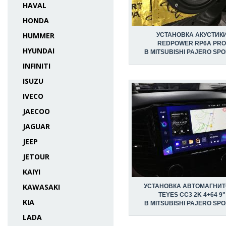
HAVAL
HONDA
HUMMER
УСТАНОВКА АКУСТИК
REDPOWER RP6A PRO
HYUNDAI
В MITSUBISHI PAJERO SPOR
INFINITI
ISUZU
IVECO
JAECOO
JAGUAR
JEEP
JETOUR
KAIYI
KAWASAKI
УСТАНОВКА АВТОМАГНИ
TEYES CC3 2K 4+64 9"
KIA
В MITSUBISHI PAJERO SPOR
LADA