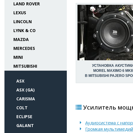
LAND ROVER
LEXUS
LINCOLN
LYNK & CO
MAZDA
MERCEDES
MINI
MITSUBISHI
УСТАНОВКА АКУСТИК
MOREL MAXIMO 6 MKII
В MITSUBISHI PAJERO SPOR
ASX
ASX (GA)
CARISMA
Усилитель мощно
COLT
ECLIPSE
Аудиосистема с напо
GALANT
Громкая мультимедийн