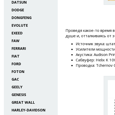
DATSUN
DODGE
DONGFENG
EVOLUTE
Проведя какое-то время в
EXEED
душе и, отталкиваясь от
FAW
Источник звука: шта
FERRARI
Усилители мощности:
Акустика: Audison Pr
FIAT
Сабвуфер: Helix K 1
FORD
Проводка: Tchernov Ca
FOTON
GAC
GEELY
GENESIS
GREAT WALL
HARLEY-DAVIDSON