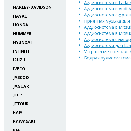
Аудиосистема в Lada 
HARLEY-DAVIDSON
Аудиосистема в Audi A
Аудиосистема с фронт
HAVAL
Приятная музыка для
HONDA
Аудиосистема в Mitsubi
Аудиосистема в Mitsubi
HUMMER
Аудиосистема с напори
HYUNDAI
Аудиосистема для Lan
INFINITI
Устранение преград. 
Бодрая аудиосистема 
ISUZU
IVECO
JAECOO
JAGUAR
JEEP
JETOUR
KAIYI
KAWASAKI
KIA