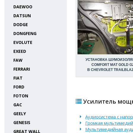
DAEWOO
DATSUN
DODGE
DONGFENG
EVOLUTE
EXEED
FAW
УСТАНОВКА ШУМОИЗОЛЯ
COMFORT MAT GOLD G
FERRARI
В CHEVROLET TRAILBLA
FIAT
FORD
FOTON
Усилитель мощно
GAC
GEELY
Аудиосистема с напо
GENESIS
Громкая мультимедийн
Мультимедийная ауди
GREAT WALL