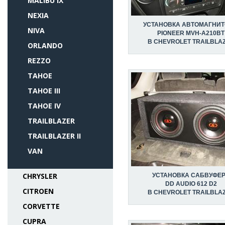
MALIBU IX
NEXIA
УСТАНОВКА АВТОМАГНИ
NIVA
PIONEER MVH-A210BT
В CHEVROLET TRAILBLA
ORLANDO
REZZO
TAHOE
TAHOE III
TAHOE IV
TRAILBLAZER
TRAILBLAZER II
VAN
CHRYSLER
УСТАНОВКА САБВУФЕ
DD AUDIO 612 D2
CITROEN
В CHEVROLET TRAILBLA
CORVETTE
CUPRA