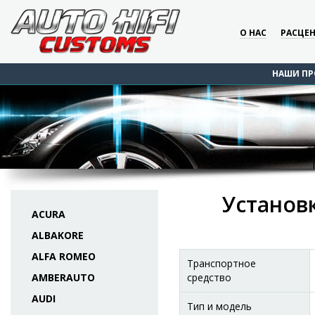
О НАС
РАСЦЕ
НАШИ ПР
Установк
ACURA
ALBAKORE
ALFA ROMEO
Транспортное
AMBERAUTO
средство
AUDI
Тип и модель