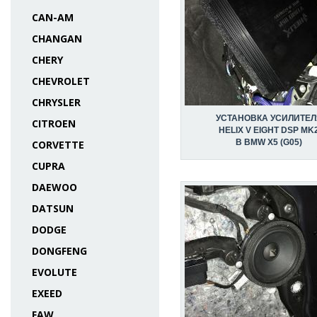
CAN-AM
CHANGAN
CHERY
CHEVROLET
CHRYSLER
УСТАНОВКА УСИЛИТЕЛ
CITROEN
HELIX V EIGHT DSP MK
В BMW X5 (G05)
CORVETTE
CUPRA
DAEWOO
DATSUN
DODGE
DONGFENG
EVOLUTE
EXEED
FAW