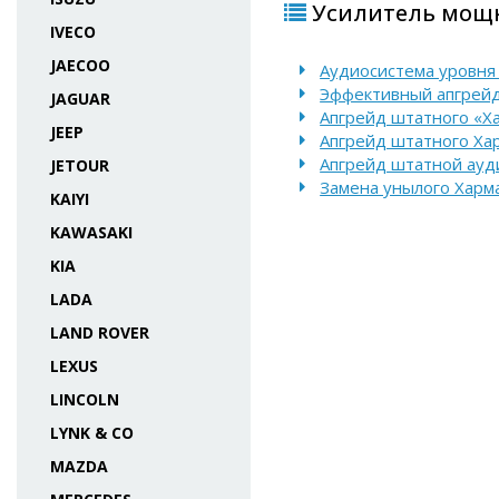
Усилитель мощно
IVECO
JAECOO
Аудиосистема уровня 
Эффективный апгрейд
JAGUAR
Апгрейд штатного «Х
JEEP
Апгрейд штатного Ха
Апгрейд штатной ауд
JETOUR
Замена унылого Харм
KAIYI
KAWASAKI
KIA
LADA
LAND ROVER
LEXUS
LINCOLN
LYNK & CO
MAZDA