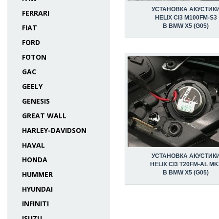
УСТАНОВКА АКУСТИК
FERRARI
HELIX CI3 M100FM-S3
В BMW X5 (G05)
FIAT
FORD
FOTON
GAC
GEELY
GENESIS
GREAT WALL
HARLEY-DAVIDSON
HAVAL
УСТАНОВКА АКУСТИК
HONDA
HELIX CI3 T20FM-AL MK
В BMW X5 (G05)
HUMMER
HYUNDAI
INFINITI
ISUZU