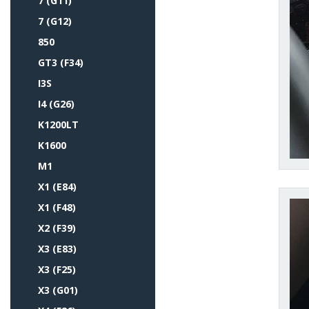
7 (G11)
7 (G12)
850
GT3 (F34)
I3S
I4 (G26)
K1200LT
K1600
M1
X1 (E84)
X1 (F48)
X2 (F39)
X3 (E83)
X3 (F25)
X3 (G01)