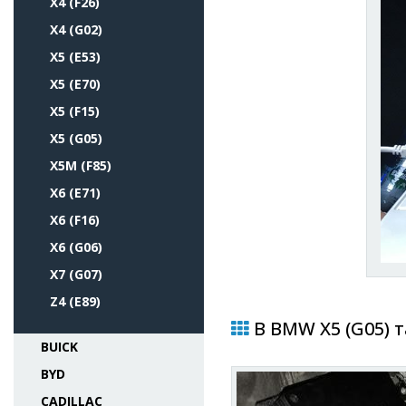
X4 (F26)
X4 (G02)
X5 (E53)
X5 (E70)
X5 (F15)
X5 (G05)
X5M (F85)
X6 (E71)
X6 (F16)
X6 (G06)
X7 (G07)
Z4 (E89)
В BMW X5 (G05) 
BUICK
BYD
CADILLAC