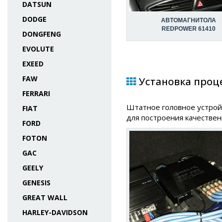
DATSUN
DODGE
АВТОМАГНИТОЛА
REDPOWER 61410
DONGFENG
EVOLUTE
EXEED
FAW
Установка процес
FERRARI
Штатное головное устройс
FIAT
для построения качествен
FORD
FOTON
GAC
GEELY
GENESIS
GREAT WALL
HARLEY-DAVIDSON