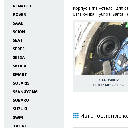
RENAULT
Корпус типа «стелс» для 
багажника Hyundai Santa Fe
ROVER
SAAB
SCION
SEAT
SERES
SESSA
SKODA
SMART
САБВУФЕР
SOLARIS
HERTZ MPS 250 S2
SSANGYONG
SUBARU
SUZUKI
Изготовление кор
SWM
TAGAZ