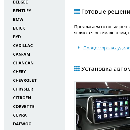
BELGEE
Готовые решения 
BENTLEY
BMW
Предлагаем готовые решен
BUICK
являются оптимальными, 
BYD
CADILLAC
Процессорная аудио
CAN-AM
CHANGAN
Установка автома
CHERY
CHEVROLET
CHRYSLER
CITROEN
CORVETTE
CUPRA
DAEWOO