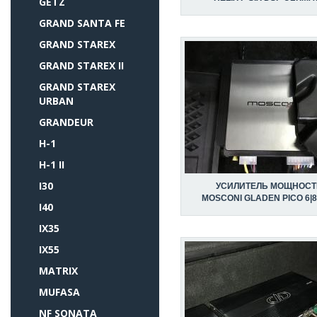
GETZ
GRAND SANTA FE
GRAND STAREX
GRAND STAREX II
GRAND STAREX
URBAN
GRANDEUR
H-1
H-1 II
I30
УСИЛИТЕЛЬ МОЩНОСТ
MOSCONI GLADEN PICO 6|8
I40
IX35
IX55
MATRIX
MUFASA
NF SONATA