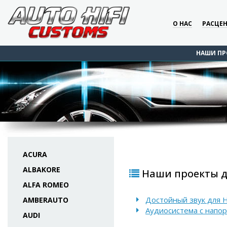
О НАС
РАСЦЕ
НАШИ ПР
ACURA
ALBAKORE
Наши проекты для
ALFA ROMEO
Достойный звук для Hy
AMBERAUTO
Аудиосистема с напори
AUDI