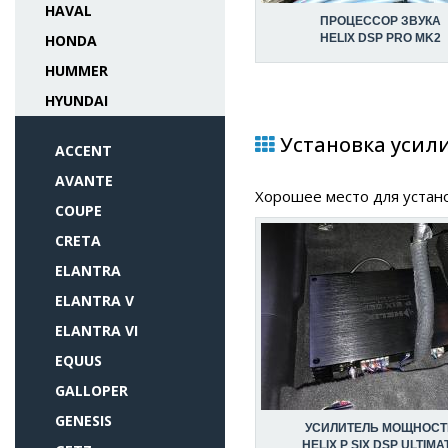
HAVAL
ПРОЦЕССОР ЗВУКА
HONDA
HELIX DSP PRO MK2
HUMMER
HYUNDAI
Установка усилит
ACCENT
AVANTE
Хорошее место для устано
COUPE
CRETA
ELANTRA
ELANTRA V
ELANTRA VI
EQUUS
GALLOPER
GENESIS
УСИЛИТЕЛЬ МОЩНОСТ
HELIX P SIX DSP ULTIMA