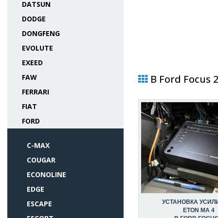
DATSUN
DODGE
DONGFENG
EVOLUTE
EXEED
FAW
В Ford Focus 
FERRARI
FIAT
FORD
C-MAX
COUGAR
ECONOLINE
EDGE
УСТАНОВКА УСИЛ
ESCAPE
ETON MA 4