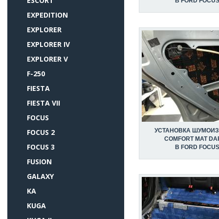
ESCORT
В FORD FOCUS
EXPEDITION
EXPLORER
EXPLORER IV
EXPLORER V
F-250
FIESTA
FIESTA VII
FOCUS
УСТАНОВКА ШУМОИ
FOCUS 2
COMFORT MAT DA
FOCUS 3
В FORD FOCUS
FUSION
GALAXY
KA
KUGA