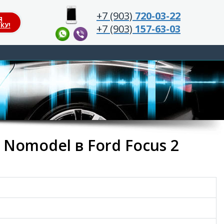
+7 (903)
720-03-22
Я
КУ!
+7 (903)
157-63-03
Nomodel в Ford Focus 2