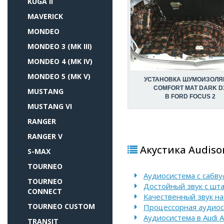
KUGA II
MAVERICK
MONDEO
MONDEO 3 (MK III)
MONDEO 4 (MK IV)
MONDEO 5 (MK V)
УСТАНОВКА ШУМОИЗОЛЯ
COMFORT MAT DARK D
MUSTANG
В FORD FOCUS 2
MUSTANG VI
RANGER
RANGER V
Акустика Audison
S-MAX
TOURNEO
Аудиосистема с сабву
TOURNEO
Достойный звук с шта
CONNECT
Качественный звук на 
TOURNEO CUSTOM
Процессорная аудиоси
Аудиосистема в Audi A
TRANSIT