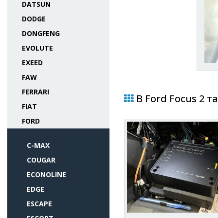
DATSUN
DODGE
DONGFENG
EVOLUTE
EXEED
FAW
FERRARI
В Ford Focus 2 т
FIAT
FORD
C-MAX
COUGAR
ECONOLINE
EDGE
ESCAPE