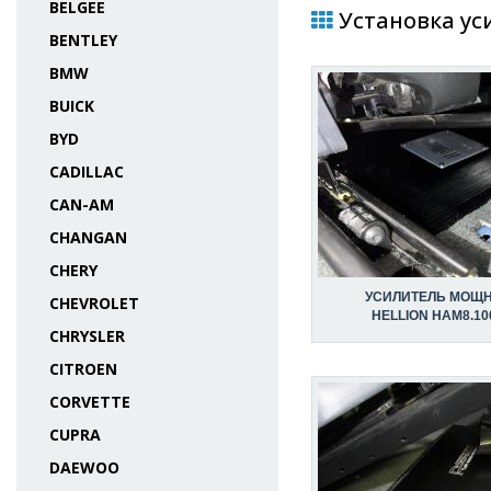
BELGEE
Установка уси
BENTLEY
BMW
BUICK
BYD
CADILLAC
CAN-AM
CHANGAN
CHERY
УСИЛИТЕЛЬ МОЩ
CHEVROLET
HELLION HAM8.1
CHRYSLER
CITROEN
CORVETTE
CUPRA
DAEWOO