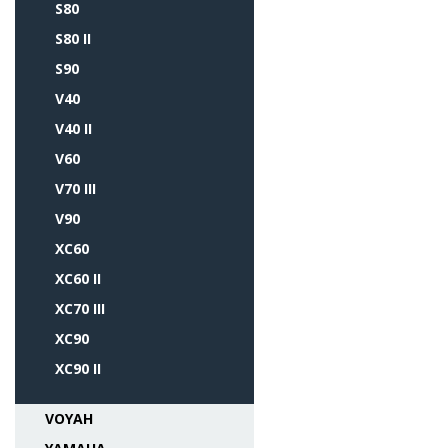
S80
S80 II
S90
V40
V40 II
V60
V70 III
V90
XC60
XC60 II
XC70 III
XC90
XC90 II
VOYAH