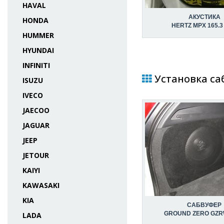
HAVAL
АКУСТИКА
HONDA
HERTZ MPX 165.3
HUMMER
HYUNDAI
INFINITI
Установка саб
ISUZU
IVECO
JAECOO
JAGUAR
JEEP
JETOUR
KAIYI
KAWASAKI
KIA
САБВУФЕР
GROUND ZERO GZR
LADA