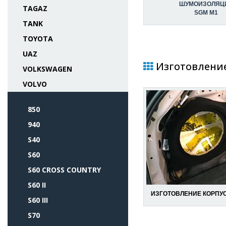
ШУМОИЗОЛЯЦ
TAGAZ
SGM M1
TANK
TOYOTA
UAZ
Изготовление 
VOLKSWAGEN
VOLVO
850
940
S40
S60
S60 CROSS COUNTRY
S60 II
ИЗГОТОВЛЕНИЕ КОРПУС
S60 III
S70