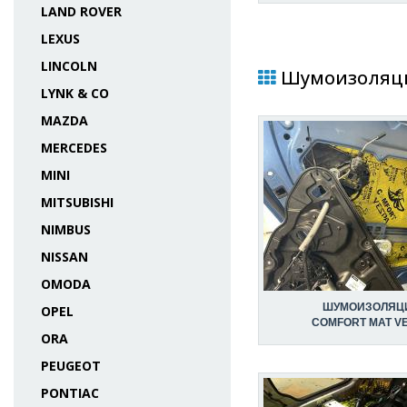
LAND ROVER
LEXUS
LINCOLN
Шумоизоляция
LYNK & CO
MAZDA
MERCEDES
MINI
MITSUBISHI
NIMBUS
NISSAN
OMODA
ШУМОИЗОЛЯЦ
OPEL
COMFORT MAT V
ORA
PEUGEOT
PONTIAC