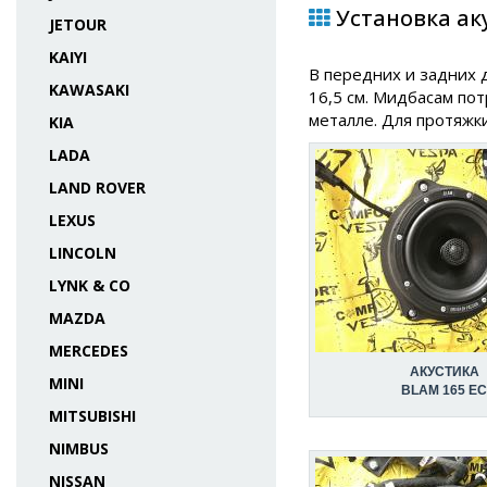
Установка аку
JETOUR
KAIYI
В передних и задних 
KAWASAKI
16,5 см. Мидбасам по
металле. Для протяжк
KIA
LADA
LAND ROVER
LEXUS
LINCOLN
LYNK & CO
MAZDA
MERCEDES
АКУСТИКА
MINI
BLAM 165 E
MITSUBISHI
NIMBUS
NISSAN