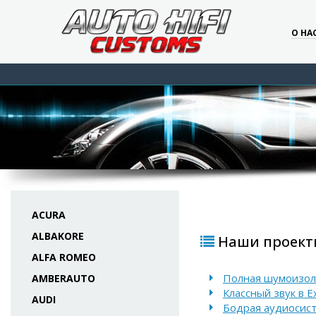
О НА
ACURA
ALBAKORE
Наши проекты
ALFA ROMEO
Полная шумоизол
AMBERAUTO
Классный звук в 
AUDI
Бодрая аудиосист