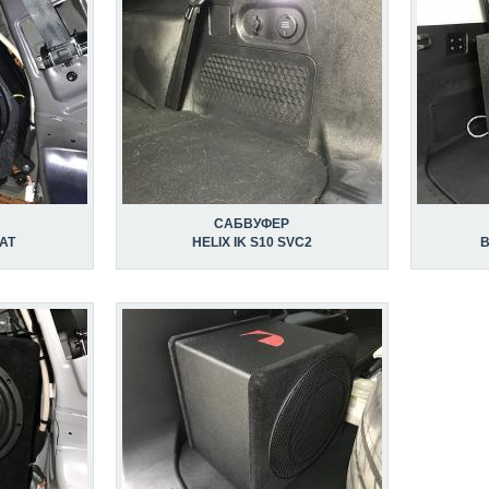
САБВУФЕР
AT
HELIX IK S10 SVC2
B