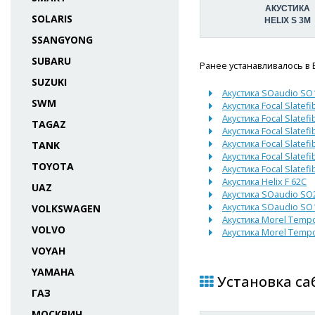
АКУСТИКА
SOLARIS
HELIX S 3M
SSANGYONG
SUBARU
Ранее устанавливалось в 
SUZUKI
Акустика SOaudio SO1
SWM
Акустика Focal Slatefi
Акустика Focal Slatefi
TAGAZ
Акустика Focal Slatefi
Акустика Focal Slatefi
TANK
Акустика Focal Slatefi
TOYOTA
Акустика Focal Slatefi
Акустика Helix F 62C
UAZ
Акустика SOaudio S
Акустика SOaudio SO1
VOLKSWAGEN
Акустика Morel Tempo 
VOLVO
Акустика Morel Tempo 
VOYAH
YAMAHA
Установка саб
ГАЗ
МОСКВИЧ