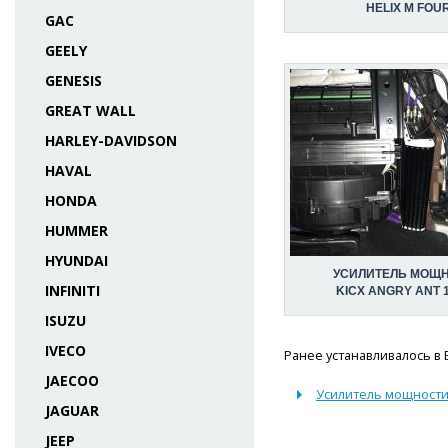
HELIX M FOU
GAC
GEELY
GENESIS
GREAT WALL
HARLEY-DAVIDSON
HAVAL
HONDA
HUMMER
HYUNDAI
УСИЛИТЕЛЬ МОЩ
INFINITI
KICX ANGRY ANT 1
ISUZU
IVECO
Ранее устанавливалось в 
JAECOO
Усилитель мощности
JAGUAR
JEEP