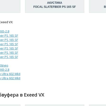
АКУСТИКА
FOCAL SLATEFIBER PS 165 SF
B
Exeed VX:
65-2.8
ber PS 165 SF
ber PS 165 SF
ber PS 165 SF
ber PS 165 SF
ber PS 165 SF
ber PS 165 SF
O26neo
65-2.8
Ultra 602 MkII
Ultra 602 MkII
вуфера в Exeed VX