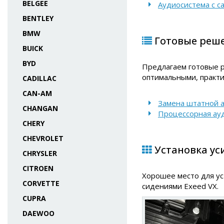
BELGEE
Аудиосистема с с
BENTLEY
BMW
Готовые реше
BUICK
BYD
Предлагаем готовые р
оптимальными, практи
CADILLAC
CAN-AM
Замена штатной а
CHANGAN
Процессорная ау
CHERY
CHEVROLET
Установка уси
CHRYSLER
CITROEN
Хорошее место для ус
CORVETTE
сидениями Exeed VX.
CUPRA
DAEWOO