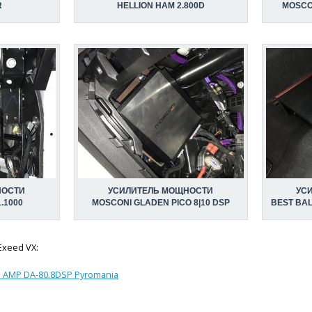
R
HELLION HAM 2.800D
MOSCON
НОСТИ
УСИЛИТЕЛЬ МОЩНОСТИ
УС
.1000
MOSCONI GLADEN PICO 8|10 DSP
BEST BA
Exeed VX:
 AMP DA-80.8DSP Pyromania