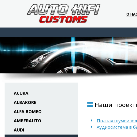
О НА
ACURA
ALBAKORE
Наши проекты 
ALFA ROMEO
Полная шумоизоля
AMBERAUTO
Аудиосистема в б
AUDI