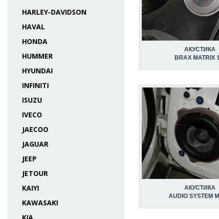
HARLEY-DAVIDSON
HAVAL
HONDA
АКУСТИКА
HUMMER
BRAX MATRIX 1
HYUNDAI
INFINITI
ISUZU
IVECO
JAECOO
JAGUAR
JEEP
JETOUR
KAIYI
АКУСТИКА
AUDIO SYSTEM M
KAWASAKI
KIA