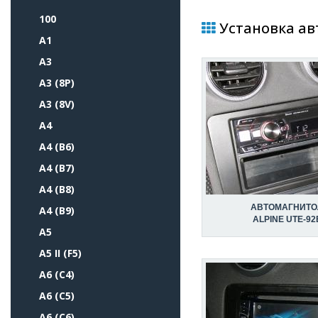
100
Установка авт
A1
A3
A3 (8P)
A3 (8V)
A4
A4 (B6)
A4 (B7)
A4 (B8)
АВТОМАГНИТО
A4 (B9)
ALPINE UTE-92
A5
A5 II (F5)
A6 (C4)
A6 (C5)
A6 (C6)