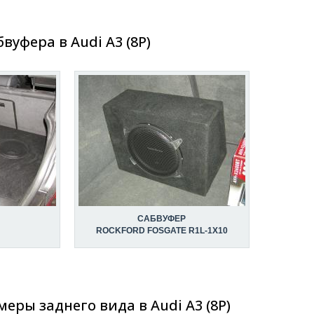
вуфера в Audi A3 (8P)
САБВУФЕР
ROCKFORD FOSGATE R1L-1X10
еры заднего вида в Audi A3 (8P)