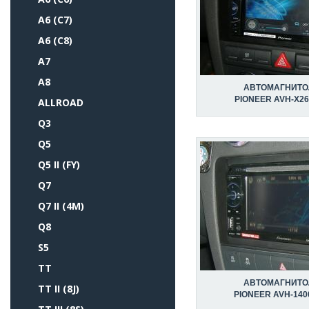
A6 (C7)
A6 (C8)
A7
A8
АВТОМАГНИТО
PIONEER AVH-X2
ALLROAD
Q3
Q5
Q5 II (FY)
Q7
Q7 II (4M)
Q8
S5
TT
АВТОМАГНИТО
TT II (8J)
PIONEER AVH-14