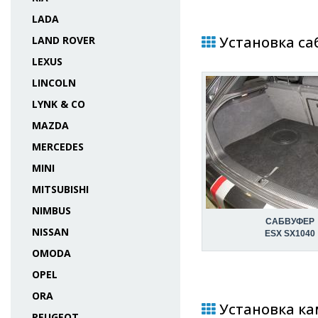
LADA
Установка саб
LAND ROVER
LEXUS
LINCOLN
LYNK & CO
MAZDA
MERCEDES
MINI
MITSUBISHI
NIMBUS
САБВУФЕР
NISSAN
ESX SX1040
OMODA
OPEL
ORA
Установка кам
PEUGEOT