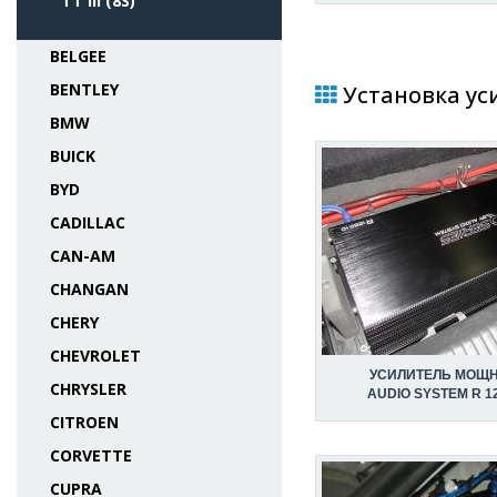
TT III (8S)
BELGEE
BENTLEY
Установка уси
BMW
BUICK
BYD
CADILLAC
CAN-AM
CHANGAN
CHERY
CHEVROLET
УСИЛИТЕЛЬ МОЩ
CHRYSLER
AUDIO SYSTEM R 12
CITROEN
CORVETTE
CUPRA