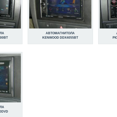
ЛА
АВТОМАГНИТОЛА
600BT
KENWOOD DDX4055BT
PI
ЛА
00DVD