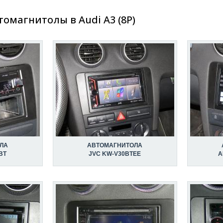
омагнитолы в Audi A3 (8P)
ЛА
АВТОМАГНИТОЛА
BT
JVC KW-V30BTEE
A