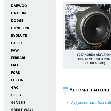
DAEWOO
DATSUN
DODGE
DONGFENG
EVOLUTE
EXEED
FAW
УСТАНОВКА АКУСТИК
FERRARI
HERTZ MP 165P.3 PRO
В AUDI A3 (8P)
FIAT
FORD
FOTON
GAC
Автомагнитола P
GEELY
GENESIS
Аудиосистема без саба
GREAT WALL