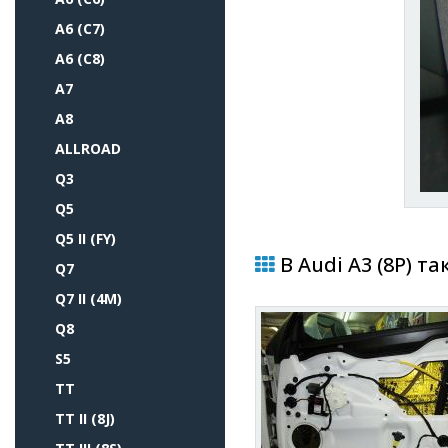
A6 (C7)
A6 (C8)
A7
A8
ALLROAD
Q3
Q5
Q5 II (FY)
В Audi A3 (8P) т
Q7
Q7 II (4M)
Q8
S5
TT
TT II (8J)