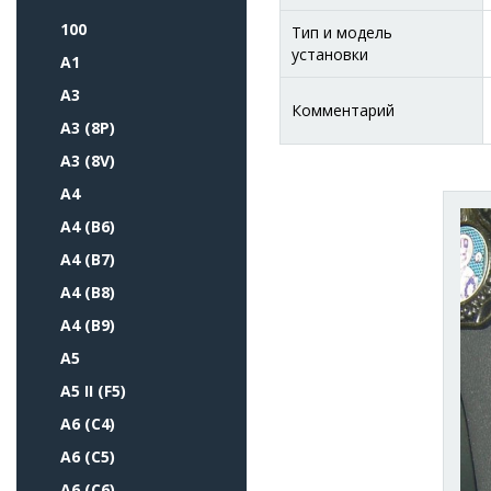
100
Тип и модель
установки
A1
A3
Комментарий
A3 (8P)
A3 (8V)
A4
A4 (B6)
A4 (B7)
A4 (B8)
A4 (B9)
A5
A5 II (F5)
A6 (C4)
A6 (C5)
A6 (C6)