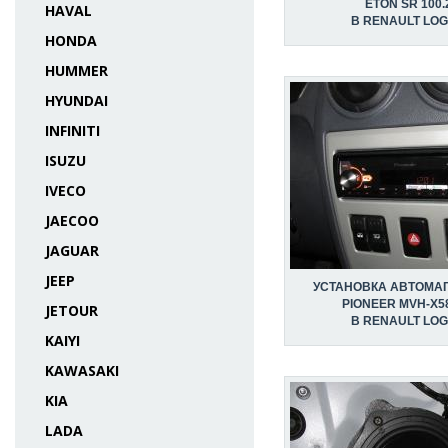
ETON SR 100.
HAVAL
В RENAULT LO
HONDA
HUMMER
HYUNDAI
INFINITI
ISUZU
IVECO
JAECOO
JAGUAR
JEEP
УСТАНОВКА АВТОМА
PIONEER MVH-X5
JETOUR
В RENAULT LO
KAIYI
KAWASAKI
KIA
LADA