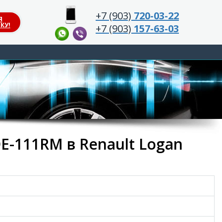
+7 (903)
720-03-22
Я
КУ!
+7 (903)
157-63-03
E-111RM в Renault Logan