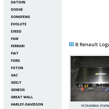
DATSUN
DODGE
DONGFENG
EVOLUTE
EXEED
FAW
В Renault Log
FERRARI
FIAT
FORD
FOTON
GAC
GEELY
GENESIS
GREAT WALL
HARLEY-DAVIDSON
УСТАНОВКА УСИЛ