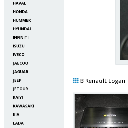
HAVAL
HONDA
HUMMER
HYUNDAI
INFINITI
ISUZU
IVECO
JAECOO
JAGUAR
В Renault Logan
JEEP
JETOUR
KAIYI
KAWASAKI
KIA
LADA