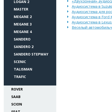
«Двухзонная» аудиоси
LOGAN 2
Аудиосистема в Suzuki
MASTER
Аудиосистема для ро
MEGANE 2
Аудиосистема в Ford 
Аудиосистема в Lexus
MEGANE 3
Веселый автомобильч
MEGANE 4
SANDERO
SANDERO 2
SANDERO STEPWAY
SCENIC
TALISMAN
TRAFIC
ROVER
SAAB
SCION
SEAT