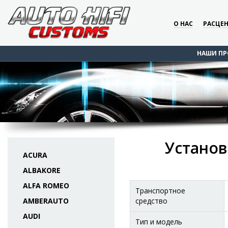
О НАС
РАСЦЕ
НАШИ ПР
Установк
ACURA
ALBAKORE
ALFA ROMEO
Транспортное
AMBERAUTO
средство
AUDI
Тип и модель