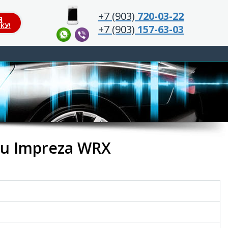
+7 (903)
720-03-22
Я
КУ!
+7 (903)
157-63-03
ru Impreza WRX