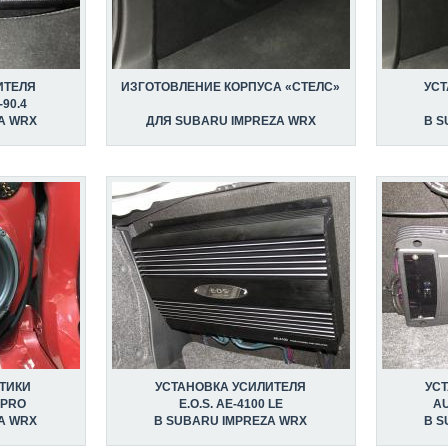
ИТЕЛЯ
ИЗГОТОВЛЕНИЕ КОРПУСА «СТЕЛС»
УС
90.4
A WRX
ДЛЯ SUBARU IMPREZA WRX
В S
ТИКИ
УСТАНОВКА УСИЛИТЕЛЯ
УС
 PRO
E.O.S. AE-4100 LE
AU
A WRX
В SUBARU IMPREZA WRX
В S