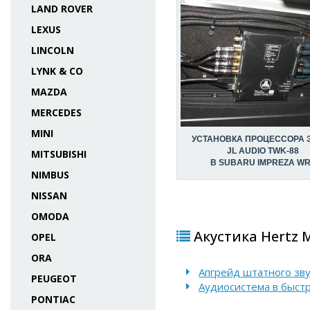
LAND ROVER
LEXUS
LINCOLN
LYNK & CO
MAZDA
MERCEDES
MINI
УСТАНОВКА ПРОЦЕССОРА 
JL AUDIO TWK-88
MITSUBISHI
В SUBARU IMPREZA W
NIMBUS
NISSAN
OMODA
Акустика Hertz M
OPEL
ORA
Апгрейд штатного зву
PEUGEOT
Аудиосистема в быстр
PONTIAC