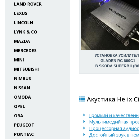
LAND ROVER
LEXUS
LINCOLN
LYNK & CO
MAZDA
MERCEDES
УСТАНОВКА УСИЛИТЕЛ
MINI
GLADEN RC 600C1
В SKODA SUPERB II (B6
MITSUBISHI
NIMBUS
NISSAN
OMODA
Акустика Helix C
OPEL
Громкий и качественн
ORA
Мультимедийная проце
PEUGEOT
Процессорная аудиоси
PONTIAC
Достойный звук в нем