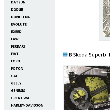
DATSUN
DODGE
DONGFENG
EVOLUTE
EXEED
FAW
FERRARI
FIAT
В Skoda Superb I
FORD
FOTON
GAC
GEELY
GENESIS
GREAT WALL
HARLEY-DAVIDSON