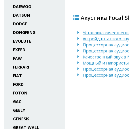
DAEWOO
DATSUN
Акустика Focal S
DODGE
DONGFENG
Установка качественно
Апгрейд штатного зву
EVOLUTE
Процессорная аудиоси
EXEED
Процессорная аудиоси
Качественный звук в 
FAW
Мощный и напористый 
FERRARI
Процессорная аудиосис
Процессорная аудиоси
FIAT
FORD
FOTON
GAC
GEELY
GENESIS
GREAT WALL