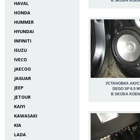
В SKODA KODI
HAVAL
HONDA
HUMMER
HYUNDAI
INFINITI
ISUZU
IVECO
JAECOO
JAGUAR
УСТАНОВКА АКУС
JEEP
DEGO SP 6.5 
В SKODA KODI
JETOUR
KAIYI
KAWASAKI
KIA
LADA