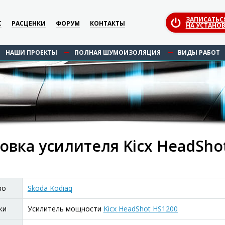
ЗАПИСАТЬС
С
РАСЦЕНКИ
ФОРУМ
КОНТАКТЫ
НА УСТАНОВ
НАШИ ПРОЕКТЫ
ПОЛНАЯ ШУМОИЗОЛЯЦИЯ
ВИДЫ РАБОТ
овка усилителя Kicx HeadShot
во
Skoda Kodiaq
ки
Усилитель мощности
Kicx HeadShot HS1200