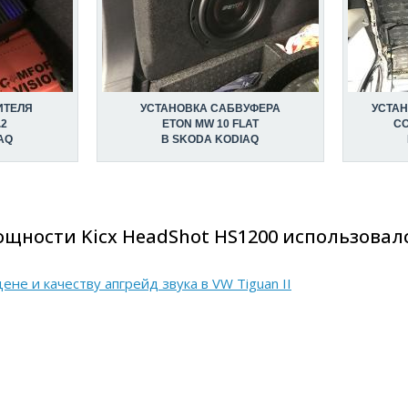
ИТЕЛЯ
УСТАНОВКА САБВУФЕРА
УСТА
.2
ETON MW 10 FLAT
CO
AQ
В SKODA KODIAQ
щности Kicx HeadShot HS1200 использовалс
не и качеству апгрейд звука в VW Tiguan II