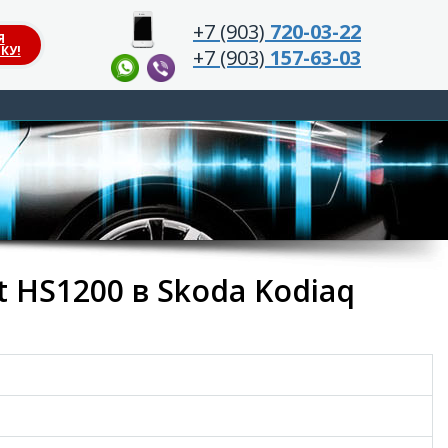
+7 (903)
720-03-22
Я
КУ!
+7 (903)
157-63-03
 HS1200 в Skoda Kodiaq