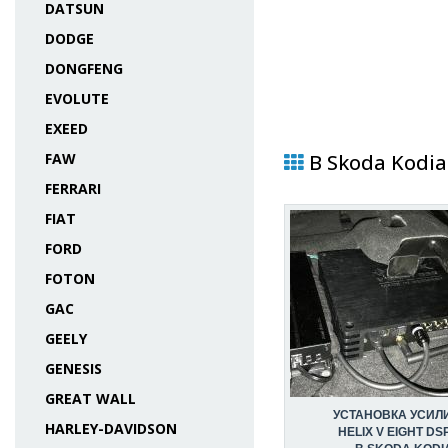
DATSUN
DODGE
DONGFENG
EVOLUTE
EXEED
FAW
В Skoda Kodia
FERRARI
FIAT
FORD
FOTON
GAC
GEELY
GENESIS
GREAT WALL
УСТАНОВКА УСИЛ
HARLEY-DAVIDSON
HELIX V EIGHT DS