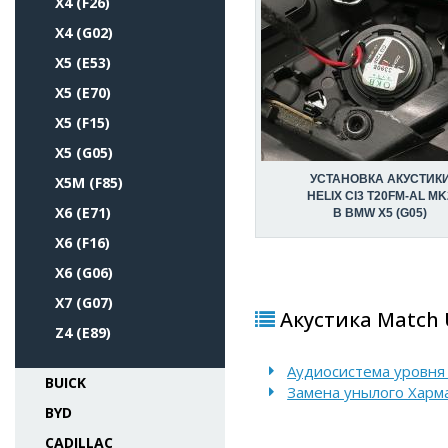
X4 (F26)
X4 (G02)
X5 (E53)
X5 (E70)
X5 (F15)
X5 (G05)
УСТАНОВКА АКУСТИК
X5M (F85)
HELIX CI3 T20FM-AL MK
X6 (E71)
В BMW X5 (G05)
X6 (F16)
X6 (G06)
X7 (G07)
Акустика Match 
Z4 (E89)
Аудиосистема уровня 
BUICK
Замена унылого Харм
BYD
CADILLAC