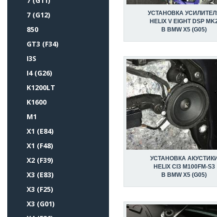
7 (G11)
УСТАНОВКА УСИЛИТЕЛ
7 (G12)
HELIX V EIGHT DSP MK
850
В BMW X5 (G05)
GT3 (F34)
I3S
I4 (G26)
K1200LT
K1600
M1
X1 (E84)
X1 (F48)
УСТАНОВКА АКУСТИК
X2 (F39)
HELIX CI3 M100FM-S3
X3 (E83)
В BMW X5 (G05)
X3 (F25)
X3 (G01)