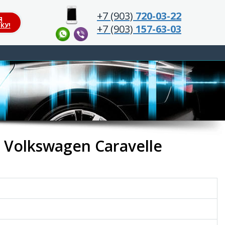
+7 (903)
720-03-22
Я
КУ!
+7 (903)
157-63-03
Volkswagen Caravelle