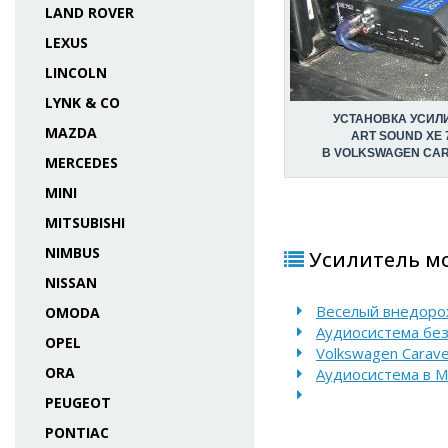
LAND ROVER
LEXUS
LINCOLN
LYNK & CO
УСТАНОВКА УСИЛ
MAZDA
ART SOUND XE 
В VOLKSWAGEN CA
MERCEDES
MINI
MITSUBISHI
NIMBUS
Усилитель мо
NISSAN
Веселый внедорожн
OMODA
Аудиосистема без 
OPEL
Volkswagen Carav
ORA
Аудиосистема в M
PEUGEOT
PONTIAC