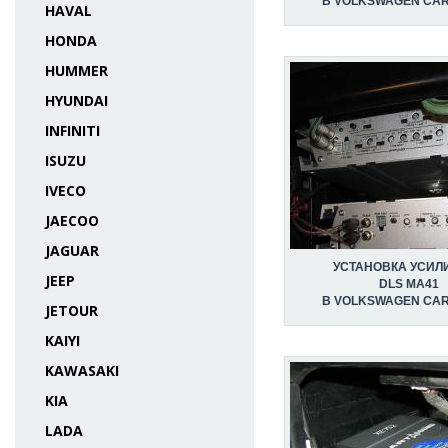
В VOLKSWAGEN CA
HAVAL
HONDA
HUMMER
HYUNDAI
INFINITI
ISUZU
IVECO
JAECOO
JAGUAR
УСТАНОВКА УСИЛ
JEEP
DLS MA41
В VOLKSWAGEN CA
JETOUR
KAIYI
KAWASAKI
KIA
LADA