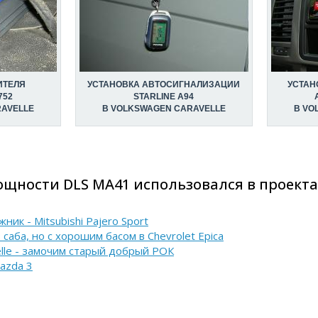
ИТЕЛЯ
УСТАНОВКА АВТОСИГНАЛИЗАЦИИ
УСТАН
752
STARLINE A94
RAVELLE
В VOLKSWAGEN CARAVELLE
В VO
щности DLS MA41 использовался в проекта
ик - Mitsubishi Pajero Sport
саба, но с хорошим басом в Chevrolet Epica
elle - замочим старый добрый РОК
azda 3