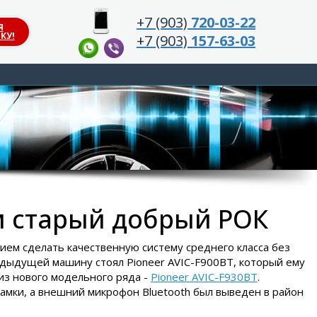
+7 (903)
720-03-22
Я
КУ!
+7 (903)
157-63-03
им старый добрый РОК
ием сделать качественную систему среднего класса без
едыдущей машину стоял Pioneer AVIC-F900BT, который ему
 из нового модельного ряда -
Pioneer AVIC-F930BT
.
амки, а внешний микрофон Bluetooth был выведен в район