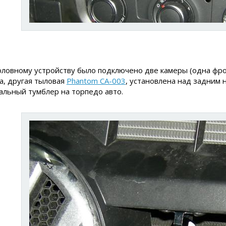
оловному устройству было подключено две камеры (одна фр
а, другая тыловая
Phantom CA-003
, установлена над задним 
альный тумблер на торпедо авто.