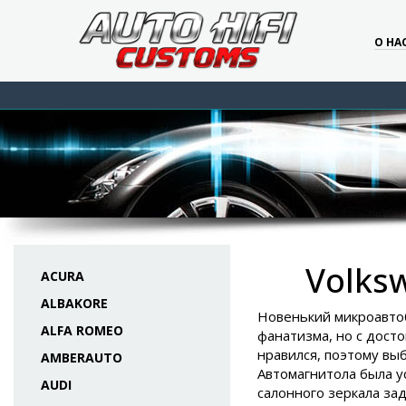
О НА
Volks
ACURA
ALBAKORE
Новенький микроавтоб
ALFA ROMEO
фанатизма, но с дост
нравился, поэтому выб
AMBERAUTO
Автомагнитола была у
AUDI
салонного зеркала зад