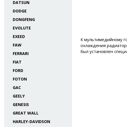
DATSUN
DODGE
DONGFENG
EVOLUTE
EXEED
К мультимедийному г
FAW
охлаждения радиатор
был установлен специ
FERRARI
FIAT
FORD
FOTON
GAC
GEELY
GENESIS
GREAT WALL
HARLEY-DAVIDSON