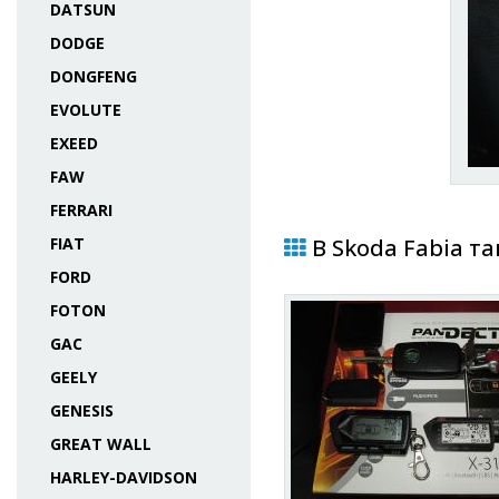
DATSUN
DODGE
DONGFENG
EVOLUTE
EXEED
FAW
FERRARI
FIAT
В Skoda Fabia та
FORD
FOTON
GAC
GEELY
GENESIS
GREAT WALL
HARLEY-DAVIDSON