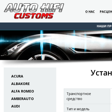
О НАС
РАСЦЕ
НАШИ ПР
Устан
ACURA
ALBAKORE
ALFA ROMEO
Транспортное
AMBERAUTO
средство
AUDI
Тип и модель