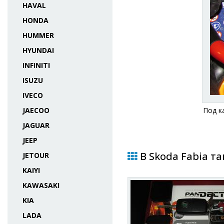
HAVAL
HONDA
HUMMER
HYUNDAI
INFINITI
ISUZU
IVECO
JAECOO
Под к
JAGUAR
JEEP
В Skoda Fabia та
JETOUR
KAIYI
KAWASAKI
KIA
LADA