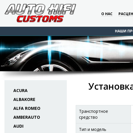
О НАС
РАСЦЕ
НАШИ ПР
Установка
ACURA
ALBAKORE
ALFA ROMEO
Транспортное
AMBERAUTO
средство
AUDI
Тип и модель