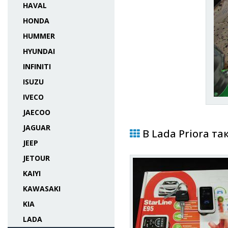
HAVAL
HONDA
HUMMER
HYUNDAI
INFINITI
ISUZU
IVECO
JAECOO
JAGUAR
В Lada Priora та
JEEP
JETOUR
KAIYI
KAWASAKI
KIA
LADA