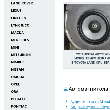
LAND ROVER
LEXUS
LINCOLN
LYNK & CO
MAZDA
MERCEDES
MINI
MITSUBISHI
УСТАНОВКА АКУСТИК
MOREL TEMPO ULTRA 6
NIMBUS
В TOYOTA LAND CRUISER
NISSAN
OMODA
OPEL
Автомагнитола P
ORA
PEUGEOT
Аудиосистема в Mitsubi
PONTIAC
Бодрый музон в Toyot