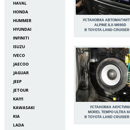
HAVAL
HONDA
HUMMER
УСТАНОВКА АВТОМАГНИ
ALPINE ILX-W690D
HYUNDAI
В TOYOTA LAND CRUISER
INFINITI
ISUZU
IVECO
JAECOO
JAGUAR
JEEP
JETOUR
KAIYI
KAWASAKI
УСТАНОВКА АКУСТИК
MOREL TEMPO ULTRA 6
KIA
В TOYOTA LAND CRUISER
LADA