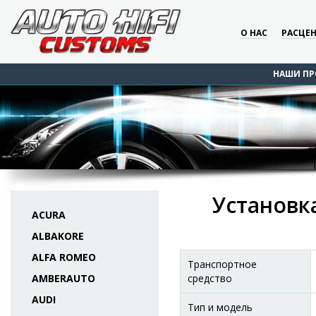
О НАС
РАСЦЕ
НАШИ ПР
Установка
ACURA
ALBAKORE
ALFA ROMEO
Транспортное
AMBERAUTO
средство
AUDI
Тип и модель