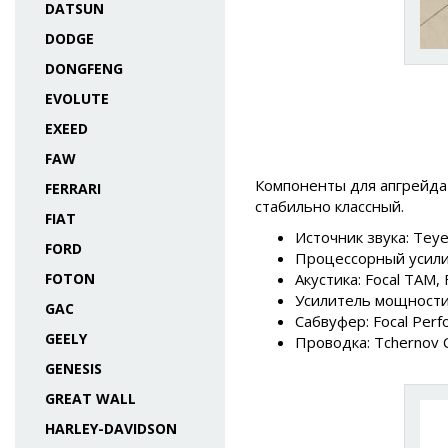
DATSUN
DODGE
DONGFENG
EVOLUTE
EXEED
FAW
Компоненты для апгрейда 
FERRARI
стабильно классный.
FIAT
Источник звука: Tey
FORD
Процессорный усилит
FOTON
Акустика: Focal TAM,
Усилитель мощности: 
GAC
Сабвуфер: Focal Perf
GEELY
Проводка: Tchernov C
GENESIS
GREAT WALL
HARLEY-DAVIDSON