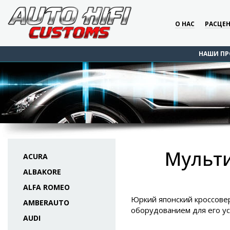
О НАС
РАСЦЕ
НАШИ ПР
Мульти
ACURA
ALBAKORE
ALFA ROMEO
Юркий японский кроссовер
AMBERAUTO
оборудованием для его ус
AUDI