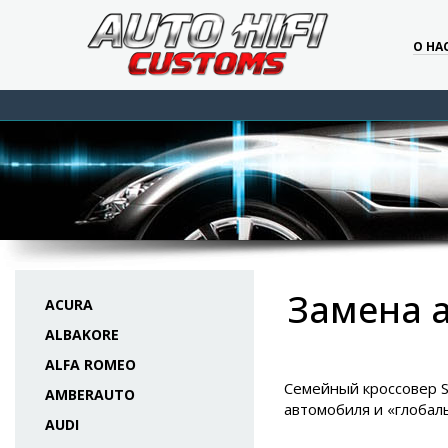
О НА
Замена а
ACURA
ALBAKORE
ALFA ROMEO
Семейный кроссовер S
AMBERAUTO
автомобиля и «глобал
AUDI