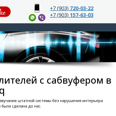
+7 (903)
720-03-22
Я
КУ!
+7 (903)
157-63-03
лителей с сабвуфером в
q
ь звучание штатной системы без нарушения интерьера
была сделана до нас.