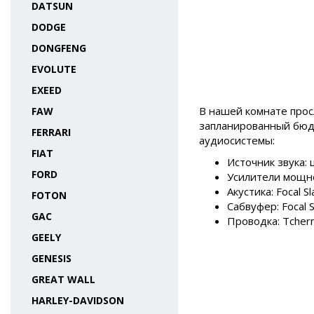
DATSUN
DODGE
DONGFENG
EVOLUTE
EXEED
В нашей комнате прос
FAW
запланированный бюдж
FERRARI
аудиосистемы:
FIAT
Источник звука:
FORD
Усилители мощно
Акустика: Focal Sl
FOTON
Сабвуфер: Focal 
GAC
Проводка: Tchern
GEELY
GENESIS
GREAT WALL
HARLEY-DAVIDSON