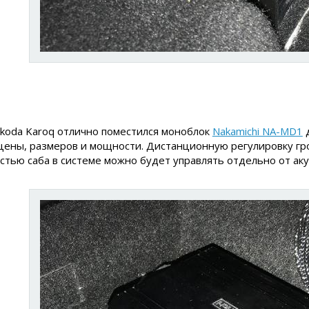
koda Karoq отлично поместился моноблок
Nakamichi NA-MD1
д
ены, размеров и мощности. Дистанционную регулировку гро
стью саба в системе можно будет управлять отдельно от аку