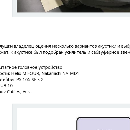
лушки владелец оценил несколько вариантов акустики и вы
ет. К акустике был подобран усилитель и сабвуферное звен
 штатное головное устройство
сти: Helix M FOUR, Nakamichi NA-MD1
atefiber PS 165 SF x 2
SUB 10
ov Cables, Aura