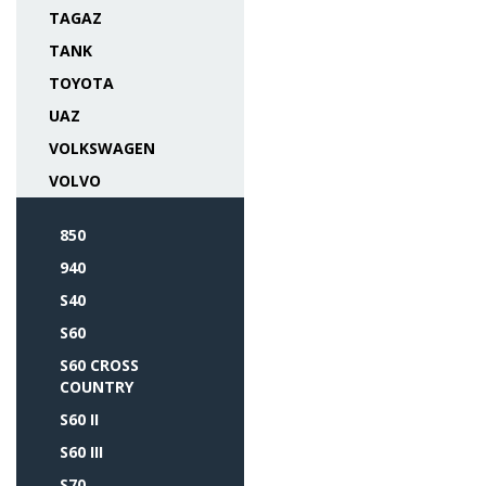
TAGAZ
TANK
TOYOTA
UAZ
VOLKSWAGEN
VOLVO
850
940
S40
S60
S60 CROSS
COUNTRY
S60 II
S60 III
S70