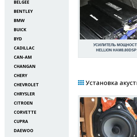
BELGEE
BENTLEY
BMW
BUICK
BYD
УСИЛИТЕЛЬ МОЩНОСТ
CADILLAC
HELLION HAM8.80DSP
CAN-AM
CHANGAN
CHERY
Установка акусти
CHEVROLET
CHRYSLER
CITROEN
CORVETTE
CUPRA
DAEWOO