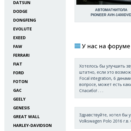
DATSUN
АВТОМАГНИТОЛА
DODGE
PIONEER AVH-1400DV
DONGFENG
EVOLUTE
EXEED
У нас на форуме 
FAW
FERRARI
FIAT
Хотелось бы улучшить зв
штатно, если это возмож
FORD
Focal integration, 6 дин
FOTON
вопросе, может есть как
GAC
Спасибо! . . .
GEELY
GENESIS
Здравствуйте, хотел бы 
GREAT WALL
Volkswagen Polo 2016 г.в. C
HARLEY-DAVIDSON