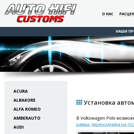
О НАС
РАСЦЕ
НАШИ ПР
ACURA
ALBAKORE
Установка автом
ALFA ROMEO
В Volkswagen Polo возмож
AMBERAUTO
рамки
,
переходника на IS
AUDI