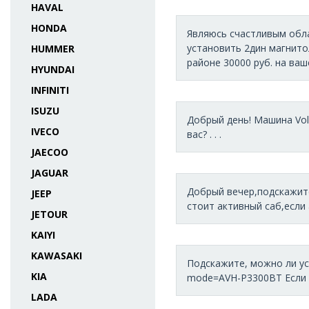
HAVAL
HONDA
Являюсь счастливым обла
установить 2дин магнитол
HUMMER
районе 30000 руб. на ваше 
HYUNDAI
INFINITI
ISUZU
Добрый день! Машина Vol
IVECO
вас? . . .
JAECOO
JAGUAR
Добрый вечер,подскажите
JEEP
стоит активный саб,если 
JETOUR
KAIYI
KAWASAKI
Подскажите, можно ли уст
KIA
mode=AVH-P3300BT Если д
LADA