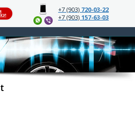
+7 (903)
720-03-22
Я
КУ!
+7 (903)
157-63-03
t