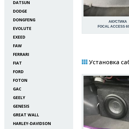
DATSUN
DODGE
DONGFENG
АКУСТИКА
FOCAL ACCESS 6
EVOLUTE
EXEED
FAW
FERRARI
Установка саб
FIAT
FORD
FOTON
GAC
GEELY
GENESIS
GREAT WALL
HARLEY-DAVIDSON