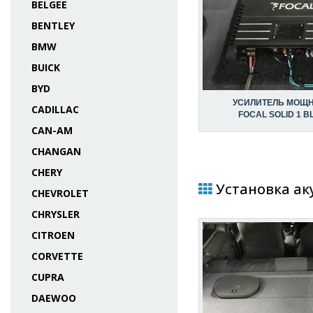
BELGEE
BENTLEY
BMW
BUICK
BYD
УСИЛИТЕЛЬ МОЩ
CADILLAC
FOCAL SOLID 1 
CAN-AM
CHANGAN
CHERY
Установка аку
CHEVROLET
CHRYSLER
CITROEN
CORVETTE
CUPRA
DAEWOO