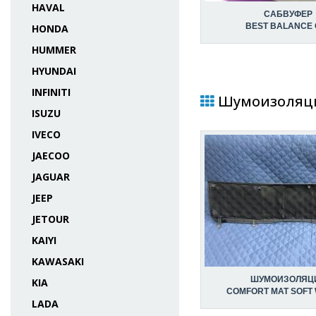
HAVAL
САБВУФЕР
BEST BALANCE 
HONDA
HUMMER
HYUNDAI
INFINITI
Шумоизоляция
ISUZU
IVECO
JAECOO
JAGUAR
JEEP
JETOUR
KAIYI
KAWASAKI
ШУМОИЗОЛЯЦ
KIA
COMFORT MAT SOFT 
LADA