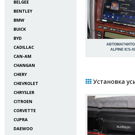
BELGEE
BENTLEY
BMW
BUICK
BYD
АВТОМАГНИТО
CADILLAC
ALPINE ICS-X
CAN-AM
CHANGAN
CHERY
Установка уси
CHEVROLET
CHRYSLER
CITROEN
CORVETTE
CUPRA
DAEWOO