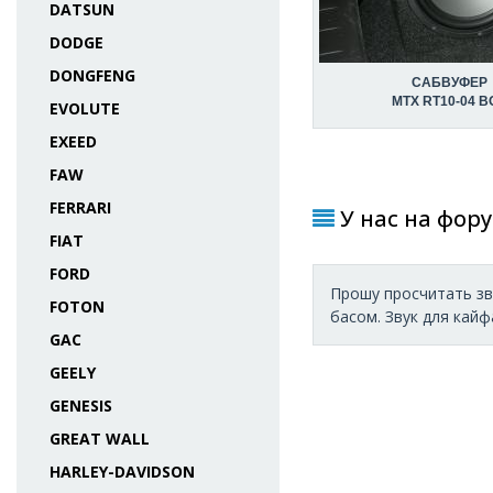
DATSUN
DODGE
DONGFENG
САБВУФЕР
MTX RT10-04 B
EVOLUTE
EXEED
FAW
FERRARI
У нас на фору
FIAT
FORD
Прошу просчитать зву
FOTON
басом. Звук для кайфа
GAC
GEELY
GENESIS
GREAT WALL
HARLEY-DAVIDSON