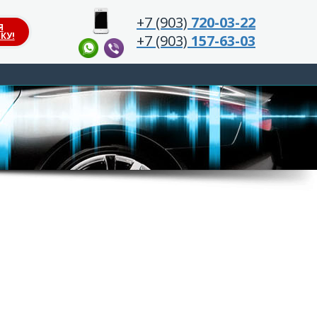
+7 (903)
720-03-22
Я
КУ!
+7 (903)
157-63-03