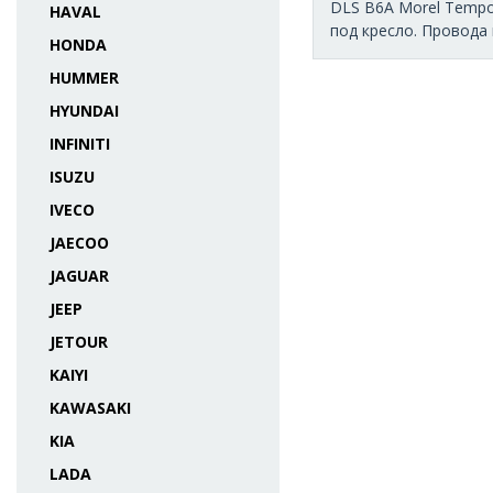
DLS B6A Morel Tempo 
HAVAL
под кресло. Провода к
HONDA
HUMMER
HYUNDAI
INFINITI
ISUZU
IVECO
JAECOO
JAGUAR
JEEP
JETOUR
KAIYI
KAWASAKI
KIA
LADA