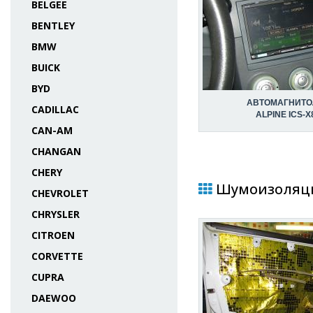
BELGEE
BENTLEY
BMW
BUICK
BYD
АВТОМАГНИТО
CADILLAC
ALPINE ICS-X
CAN-AM
CHANGAN
CHERY
Шумоизоляция
CHEVROLET
CHRYSLER
CITROEN
CORVETTE
CUPRA
DAEWOO