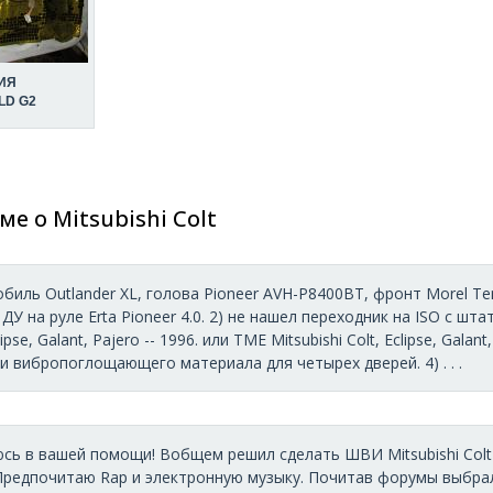
ИЯ
LD G2
ме о Mitsubishi Colt
биль Outlander XL, голова Pioneer AVH-P8400BT, фронт Morel Tem
У на руле Erta Pioneer 4.0. 2) не нашел переходник на ISO с ш
lipse, Galant, Pajero -- 1996. или TME Mitsubishi Colt, Eclipse, Gal
 вибропоглощающего материала для четырех дверей. 4) . . .
сь в вашей помощи! Вобщем решил сделать ШВИ Mitsubishi Colt 2
. Предпочитаю Rap и электронную музыку. Почитав форумы выбра