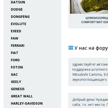
DATSUN
DODGE
DONGFENG
ШУМОИЗОЛЯЦ
COMFORT MAT GO
EVOLUTE
EXEED
FAW
FERRARI
У нас на фору
FIAT
FORD
здравствуйте! автомо
FOTON
поддержка штатного Д
GAC
Mitsubishi Carisma, Ec
звукопоглощающего и
GEELY
GENESIS
GREAT WALL
Добрый день! Нуждаю
HARLEY-DAVIDSON
саба, т.к. нет места