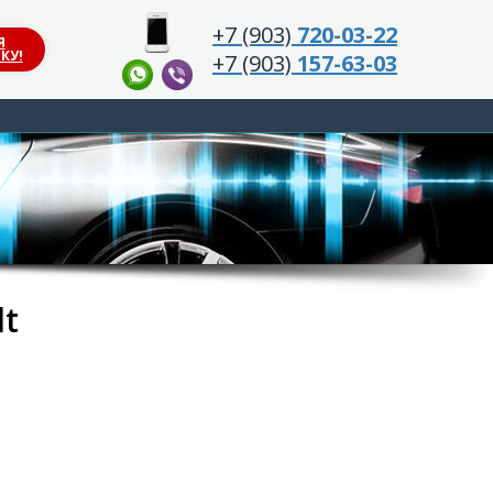
+7 (903)
720-03-22
Я
КУ!
+7 (903)
157-63-03
lt