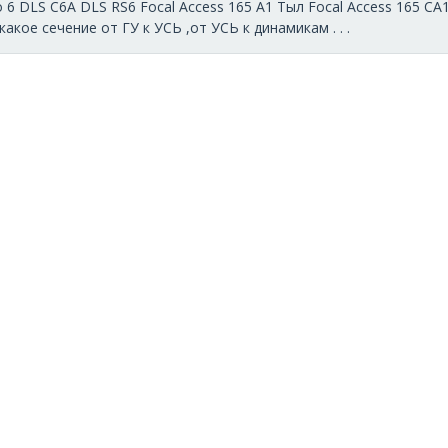
6 DLS C6A DLS RS6 Focal Access 165 A1 Тыл Focal Access 165 C
акое сечение от ГУ к УСЬ ,от УСЬ к динамикам . . .