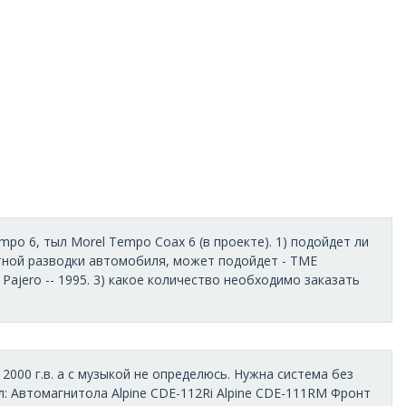
po 6, тыл Morel Tempo Coax 6 (в проекте). 1) подойдет ли
татной разводки автомобиля, может подойдет - TME
ant, Pajero -- 1995. 3) какое количество необходимо заказать
000 г.в. а с музыкой не определюсь. Нужна система без
л: Автомагнитола Alpine CDE-112Ri Alpine CDE-111RM Фронт