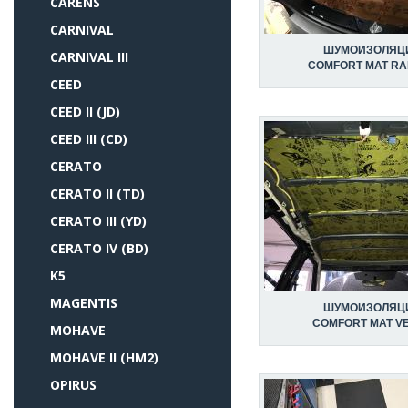
CARENS
CARNIVAL
ШУМОИЗОЛЯЦ
CARNIVAL III
COMFORT MAT R
CEED
CEED II (JD)
CEED III (CD)
CERATO
CERATO II (TD)
CERATO III (YD)
CERATO IV (BD)
K5
MAGENTIS
ШУМОИЗОЛЯЦ
COMFORT MAT V
MOHAVE
MOHAVE II (HM2)
OPIRUS