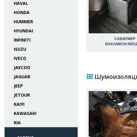
HAVAL
HONDA
HUMMER
HYUNDAI
САБВУФЕР
INFINITI
NAKAMICHI NBS
ISUZU
IVECO
JAECOO
Шумоизоляция
JAGUAR
JEEP
JETOUR
KAIYI
KAWASAKI
KIA