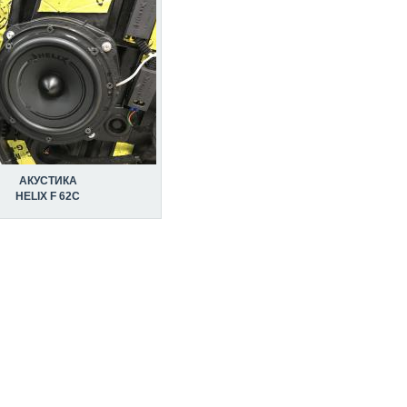
АКУСТИКА
HELIX F 62C