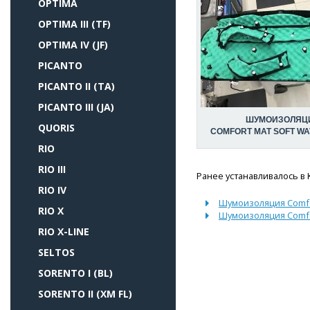
OPTIMA
OPTIMA III (TF)
OPTIMA IV (JF)
PICANTO
PICANTO II (TA)
PICANTO III (JA)
ШУМОИЗОЛЯЦ
QUORIS
COMFORT MAT SOFT WA
RIO
RIO III
Ранее устанавливалось в K
RIO IV
Шумоизоляция Comfo
RIO X
Шумоизоляция Comfo
RIO X-LINE
SELTOS
SORENTO I (BL)
SORENTO II (XM FL)