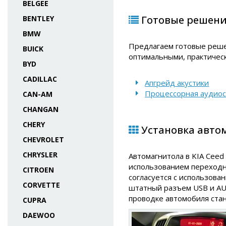
BELGEE
Готовые решения
BENTLEY
BMW
Предлагаем готовые реше
BUICK
оптимальными, практичес
BYD
CADILLAC
Апгрейд акустики
Процессорная аудио
CAN-AM
CHANGAN
CHERY
Установка автом
CHEVROLET
CHRYSLER
Автомагнитола в KIA Ceed 
использованием переходно
CITROEN
согласуется с использова
CORVETTE
штатный разъем USB и AU
проводке автомобиля стан
CUPRA
DAEWOO