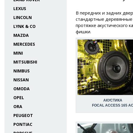
LEXUS
В передних и задних дверя
LINCOLN
стандартные деревянные к
протяжке акустического к
LYNK & CO
фишки.
MAZDA
MERCEDES
MINI
MITSUBISHI
NIMBUS
NISSAN
OMODA
OPEL
АКУСТИКА
FOCAL ACCESS 165 A
ORA
PEUGEOT
PONTIAC