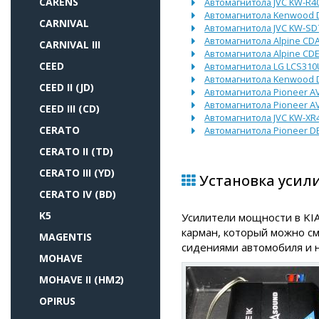
CARENS
Автомагнитола JVC KW-R4
Автомагнитола Kenwood 
CARNIVAL
Автомагнитола JVC KW-SD
Автомагнитола Alpine CDA
CARNIVAL III
Автомагнитола Alpine CD
CEED
Автомагнитола LG LCS31
Автомагнитола Kenwood 
CEED II (JD)
Автомагнитола Pioneer A
Автомагнитола Pioneer A
CEED III (CD)
Автомагнитола JVC KW-XR
CERATO
Автомагнитола Pioneer D
CERATO II (TD)
CERATO III (YD)
Установка усили
CERATO IV (BD)
K5
Усилители мощности в KIA
карман, который можно с
MAGENTIS
сидениями автомобиля и н
MOHAVE
MOHAVE II (HM2)
OPIRUS