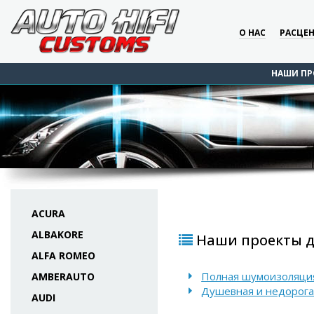
О НАС
РАСЦЕ
НАШИ ПР
ACURA
ALBAKORE
Наши проекты д
ALFA ROMEO
Полная шумоизоляция
AMBERAUTO
Душевная и недорога
AUDI