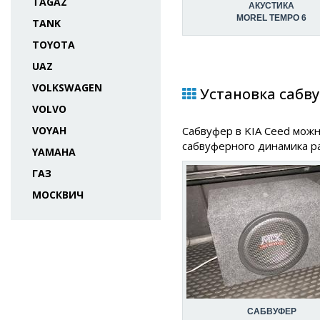
TAGAZ
АКУСТИКА
MOREL TEMPO 6
TANK
TOYOTA
UAZ
VOLKSWAGEN
Установка сабву
VOLVO
VOYAH
Сабвуфер в KIA Ceed можн
сабвуферного динамика ра
YAMAHA
ГАЗ
МОСКВИЧ
САБВУФЕР