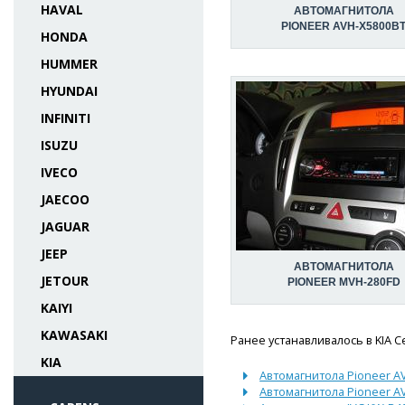
HAVAL
АВТОМАГНИТОЛА
PIONEER AVH-X5800B
HONDA
HUMMER
HYUNDAI
INFINITI
ISUZU
IVECO
JAECOO
JAGUAR
JEEP
АВТОМАГНИТОЛА
JETOUR
PIONEER MVH-280FD
KAIYI
KAWASAKI
Ранее устанавливалось в KIA C
KIA
Автомагнитола Pioneer 
Автомагнитола Pioneer 