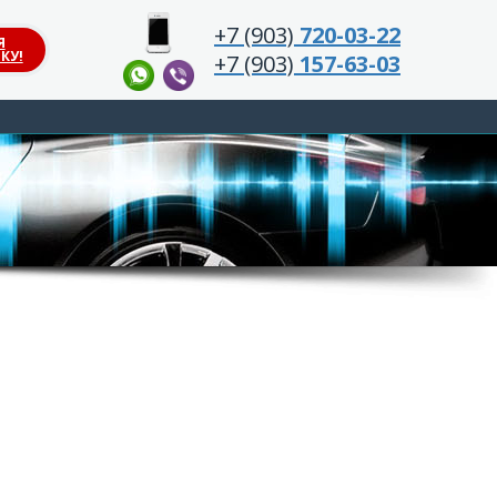
+7 (903)
720-03-22
Я
КУ!
+7 (903)
157-63-03
S