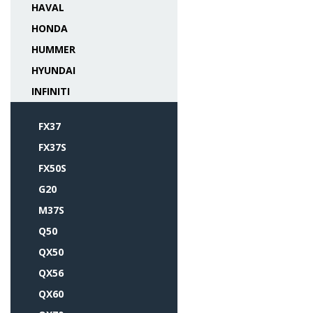
HAVAL
HONDA
HUMMER
HYUNDAI
INFINITI
FX37
FX37S
FX50S
G20
M37S
Q50
QX50
QX56
QX60