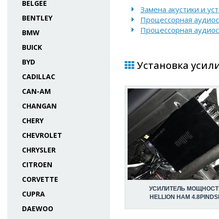
BELGEE
Замена акустики и ус
BENTLEY
Процессорная аудио
Процессорная аудиос
BMW
BUICK
BYD
Установка усилит
CADILLAC
CAN-AM
CHANGAN
CHERY
CHEVROLET
CHRYSLER
CITROEN
CORVETTE
УСИЛИТЕЛЬ МОЩНОСТ
CUPRA
HELLION HAM 4.8PINDS
DAEWOO