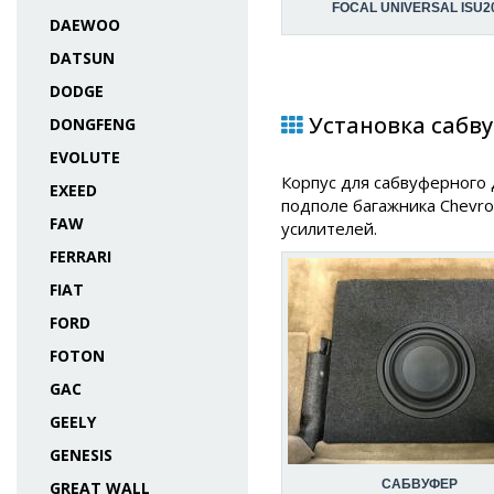
FOCAL UNIVERSAL ISU2
DAEWOO
DATSUN
DODGE
Установка сабвуф
DONGFENG
EVOLUTE
Корпус для сабвуферного
EXEED
подполе багажника Chevro
FAW
усилителей.
FERRARI
FIAT
FORD
FOTON
GAC
GEELY
GENESIS
САБВУФЕР
GREAT WALL