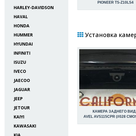
PIONEER TS-Z10LS4
HARLEY-DAVIDSON
HAVAL
HONDA
Установка камеры
HUMMER
HYUNDAI
INFINITI
ISUZU
IVECO
JAECOO
JAGUAR
JEEP
JETOUR
КАМЕРА ЗАДНЕГО ВИД
KAIYI
AVEL AVS115CPR (#028 CMOS
KAWASAKI
KIA