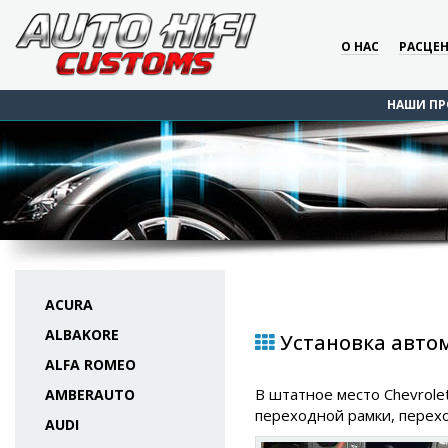
О НАС
РАСЦЕ
НАШИ ПР
ACURA
ALBAKORE
Установка автом
ALFA ROMEO
В штатное место Chevrole
AMBERAUTO
переходной рамки, перехо
AUDI