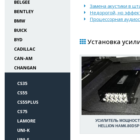
BELGEE
Замена акустики в шт
BENTLEY
Недорогой, но эффек
Процессорная аудио
BMW
BUICK
BYD
Установка усили
CADILLAC
CAN-AM
CHANGAN
CS35
CS55
CS55PLUS
CS75
LAMORE
УСИЛИТЕЛЬ МОЩНОСТ
HELLION HAM6.80DSP
UNI-K
UNI-S