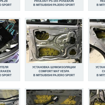
P6.2B
PROLOGY PS-165 POSEIDON
HEL
O SPORT
В MITSUBISHI PAJERO SPORT
В MIT
ИТЕЛЯ
УСТАНОВКА ШУМОИЗОЛЯЦИИ
УСТА
 KRAKEN
COMFORT MAT VESPA
C
O SPORT
В MITSUBISHI PAJERO SPORT
В MIT