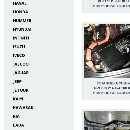
XCELSUS AUDIO X
HAVAL
В MITSUBISHI PAJER
HONDA
HUMMER
HYUNDAI
INFINITI
ISUZU
IVECO
JAECOO
JAGUAR
JEEP
УСТАНОВКА УСИЛ
PROLOGY RX-4.100
JETOUR
В MITSUBISHI PAJER
KAIYI
KAWASAKI
KIA
LADA