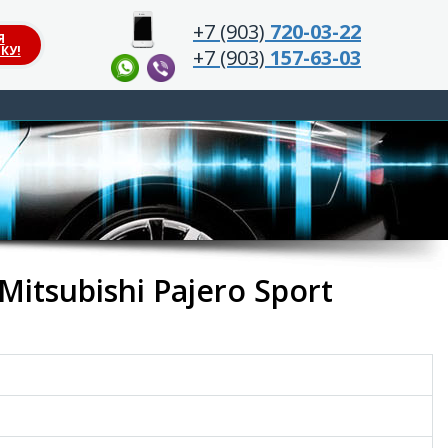
+7 (903)
720-03-22
Я
КУ!
+7 (903)
157-63-03
itsubishi Pajero Sport