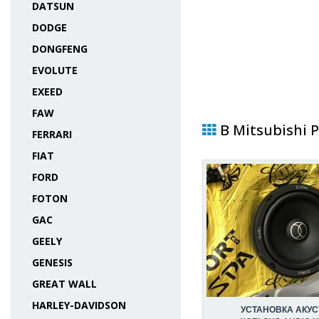
DATSUN
DODGE
DONGFENG
EVOLUTE
EXEED
FAW
В Mitsubishi 
FERRARI
FIAT
FORD
FOTON
GAC
GEELY
GENESIS
GREAT WALL
HARLEY-DAVIDSON
УСТАНОВКА АКУС